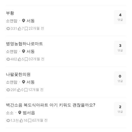
부황
4
서동
댓글
소연맘
2개월 전
331
7
2
병영농협하나로마트
3
서동
댓글
소연맘
2개월 전
462
5
0
나팔꽃한의원
0
서동
댓글
소연맘
2개월 전
291
0
1
벽간소음 복도식아파트 아기 키워도 괜찮을까요?
2
범서읍
댓글
소소
2개월 전
1.3천
16
6