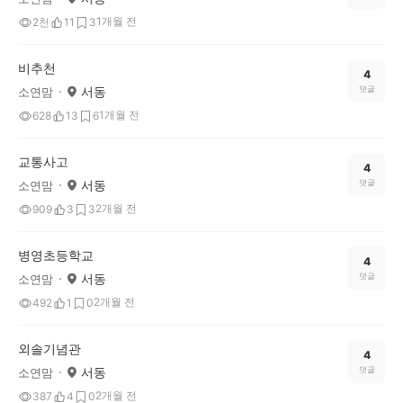
1개월 전
2천
11
3
비추천
4
서동
댓글
소연맘
1개월 전
628
13
6
교통사고
4
서동
댓글
소연맘
2개월 전
909
3
3
병영초등학교
4
서동
댓글
소연맘
2개월 전
492
1
0
외솔기념관
4
서동
댓글
소연맘
2개월 전
387
4
0