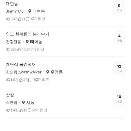
대현동
0
대현동
댓글
Jinmin178
2개월 전
397
11
9
인도 한복판에 분리수거
4
태화동
댓글
건강걸음
2개월 전
695
4
0
계단식 물건적재
12
우정동
댓글
힘센황소cashwalker
2개월 전
1.6천
45
19
산삼
10
서동
댓글
소연맘
2개월 전
1.4천
12
5