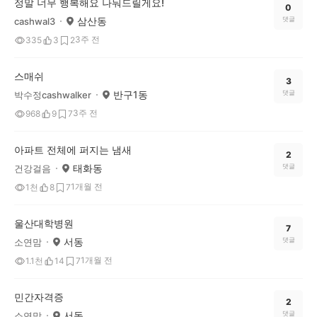
정말 너무 행복해요 나눠드릴게요!
0
삼산동
댓글
cashwal3
3주 전
335
3
2
스매쉬
3
반구1동
댓글
박수정cashwalker
3주 전
968
9
7
아파트 전체에 퍼지는 냄새
2
태화동
댓글
건강걸음
1개월 전
1천
8
7
울산대학병원
7
서동
댓글
소연맘
1개월 전
1.1천
14
7
민간자격증
2
서동
댓글
소연맘