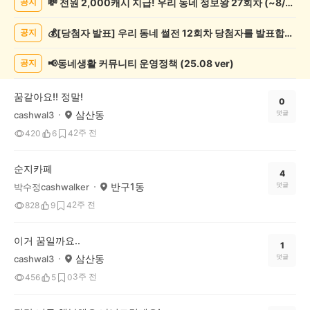
💸 전원 2,000캐시 지급! 우리 동네 정보왕 27회차 (~8/10)
공지
상
게
💰[당첨자 발표] 우리 동네 썰전 12회차 당첨자를 발표합니다!
공지
시
글
목
📢동네생활 커뮤니티 운영정책 (25.08 ver)
공지
록
꿈같아요!! 정말!
0
삼산동
댓글
cashwal3
2주 전
420
6
4
순지카페
4
반구1동
댓글
박수정cashwalker
2주 전
828
9
4
이거 꿈일까요..
1
삼산동
댓글
cashwal3
3주 전
456
5
0