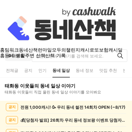
홈
팀워크
동네산책
런마일
모두의챌린지
캐시로또
보험
캐시딜
홈
동네 생활
주변 산책
산책 기록
태화동
전체글
공지
인기
동네 일상
동네 정보
맛집 추천
분실
태화동
이웃들의
동네 일상
이야기
태화동
이웃들이 직접 올린
동네 일상
이야기를 모아봐요
태
전원 1,000캐시! 🥳 우리 동네 썰전 14회차 OPEN (~8/17)
공지
화
동
동
💰[당첨자 발표] 26회차 우리 동네 정보왕 이벤트 당첨자를 발표합니다!
공지
네
일