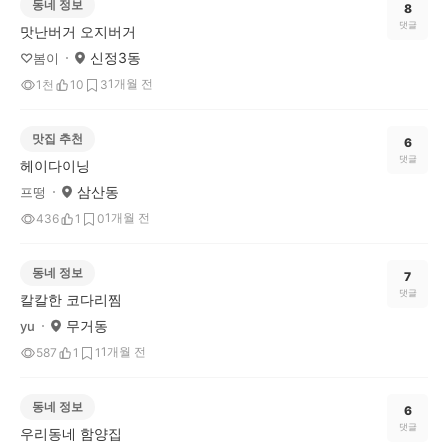
동네 정보
8
댓글
맛난버거 오지버거
신정3동
♡봄이
1개월 전
1천
10
3
맛집 추천
6
댓글
헤이다이닝
삼산동
프떵
1개월 전
436
1
0
동네 정보
7
댓글
칼칼한 코다리찜
무거동
yu
1개월 전
587
1
1
동네 정보
6
댓글
우리동네 함양집