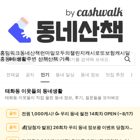
홈
팀워크
동네산책
런마일
모두의챌린지
캐시로또
보험
캐시딜
홈
동네 생활
주변 산책
산책 기록
태화동
전체글
공지
인기
동네 일상
동네 정보
맛집 추천
분실
태화동
이웃들의 동네생활
태화동
이웃들이 직접 올린 동네 정보, 후기, 질문들을 모아봐요
태
전원 1,000캐시! 🥳 우리 동네 썰전 14회차 OPEN (~8/17)
공지
화
동
인
💰[당첨자 발표] 26회차 우리 동네 정보왕 이벤트 당첨자를 발표합니다!
공지
기
글