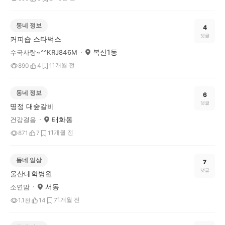
동네 정보
4
댓글
커피숍 스타벅스
복산1동
수국사랑~^^KRJ846M
1개월 전
890
4
1
동네 정보
6
댓글
명정 대숲갈비
태화동
건강걸음
1개월 전
871
7
1
동네 일상
7
댓글
울산대학병원
서동
소연맘
1개월 전
1.1천
14
7