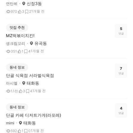
신정3동
연탄뷔
1개월 전
970
3
2
맛집 추천
5
댓글
MZ떡볶이치킨!
유곡동
생크림꼬리
1개월 전
351
1
4
동네 정보
7
댓글
단골 식육점 서라벌식육점
태화동
아시엘
1개월 전
1.1천
3
4
동네 정보
4
댓글
단골 카페 디저트가게(라포레)
태화동
mimi
1개월 전
592
1
0