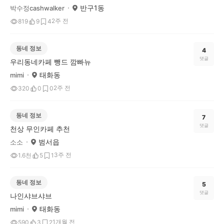
반구1동
박수정cashwalker
2주 전
819
9
4
동네 정보
4
댓글
우리동네카페 뺑드 깜빠뉴
태화동
mimi
2주 전
320
0
0
동네 정보
7
댓글
천상 무인카페 추천
범서읍
소소
3주 전
1.6천
5
1
동네 정보
5
댓글
나인샤브샤브
태화동
mimi
1개월 전
590
3
2