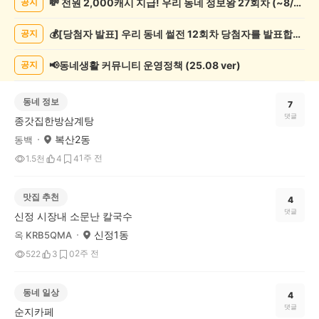
💸 전원 2,000캐시 지급! 우리 동네 정보왕 27회차 (~8/10)
공지
게
시
💰[당첨자 발표] 우리 동네 썰전 12회차 당첨자를 발표합니다!
공지
글
목
록
📢동네생활 커뮤니티 운영정책 (25.08 ver)
공지
동네 정보
7
댓글
종갓집한방삼계탕
복산2동
동백
1주 전
1.5천
4
4
맛집 추천
4
댓글
신정 시장내 소문난 칼국수
신정1동
옥 KRB5QMA
2주 전
522
3
0
동네 일상
4
댓글
순지카페