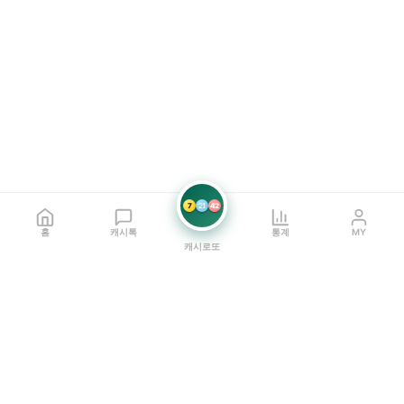
7
21
42
홈
캐시톡
통계
MY
캐시로또