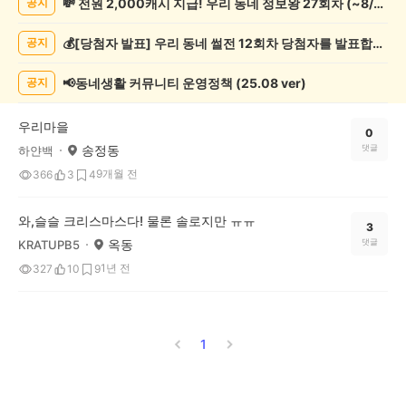
💸 전원 2,000캐시 지급! 우리 동네 정보왕 27회차 (~8/10)
공지
핑
게
💰[당첨자 발표] 우리 동네 썰전 12회차 당첨자를 발표합니다!
공지
시
글
목
📢동네생활 커뮤니티 운영정책 (25.08 ver)
공지
록
우리마을
0
송정동
댓글
하얀백
9개월 전
366
3
4
와,슬슬 크리스마스다! 물론 솔로지만 ㅠㅠ
3
옥동
댓글
KRATUPB5
1년 전
327
10
9
1