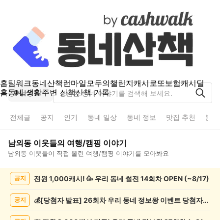
홈
팀워크
동네산책
런마일
모두의챌린지
캐시로또
보험
캐시딜
홈
동네 생활
주변 산책
산책 기록
남외동
전체글
공지
인기
동네 일상
동네 정보
맛집 추천
분실
남외동
이웃들의
여행/캠핑
이야기
남외동
이웃들이 직접 올린
여행/캠핑
이야기를 모아봐요
남
전원 1,000캐시! 🥳 우리 동네 썰전 14회차 OPEN (~8/17)
공지
외
동
여
💰[당첨자 발표] 26회차 우리 동네 정보왕 이벤트 당첨자를 발표합니다!
공지
행/
캠