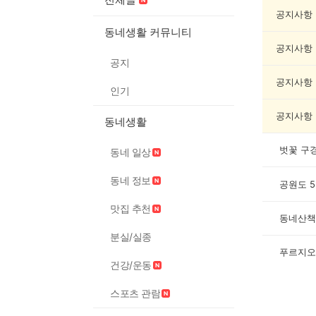
인
증
공지사항
했
동네생활 커뮤니티
어
공지사항
요
공지
게
시
공지사항
인기
글
목
공지사항
동네생활
록
벗꽃 구
동네 일상
동네 정보
공원도 
맛집 추천
동네산책
분실/실종
푸르지오
건강/운동
스포츠 관람