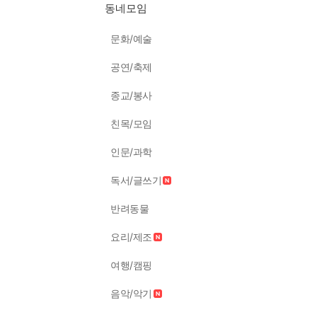
동네모임
문화/예술
공연/축제
종교/봉사
친목/모임
인문/과학
독서/글쓰기
반려동물
요리/제조
여행/캠핑
음악/악기