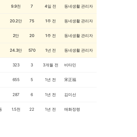
9.9천
7
4일 전
동네생활 관리자
20.2만
75
1주 전
동네생활 관리자
2만
20
1주 전
동네생활 관리자
24.3만
570
1년 전
동네생활 관리자
323
3
3개월 전
비타민
655
5
1년 전
宋正福
287
6
1년 전
김미선
동
1.5천
22
1년 전
매화정령