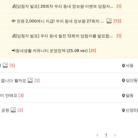
💰[당첨자 발표] 26회차 우리 동네 정보왕 이벤트 당첨자를 발표합니다!
[
1
]
💸 전원 2,000캐시 지급! 우리 동네 정보왕 27회차 (~8/10)
[
72
]
💰[당첨자 발표] 우리 동네 썰전 12회차 당첨자를 발표합니다!
[
1
]
📢동네생활 커뮤니티 운영정책 (25.08 ver)
[
31
]
경
[
5
]
서동
삼산동
5 줍니다 뭘까요
[
2
]
이 안돼요
[
3
]
달동
 공원
[
2
]
신정5
1