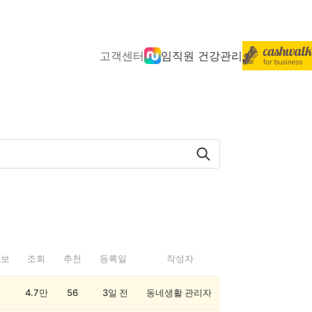
고객센터
임직원 건강관리
정보
조회
추천
등록일
작성자
4.7만
56
3일 전
동네생활 관리자