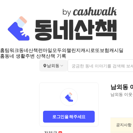
홈
팀워크
동네산책
런마일
모두의챌린지
캐시로또
보험
캐시딜
홈
동네 생활
주변 산책
산책 기록
남외동
남외동
남외동
이웃
남
외
로그인을 해주세요
동
동
공지사항
네
전체글