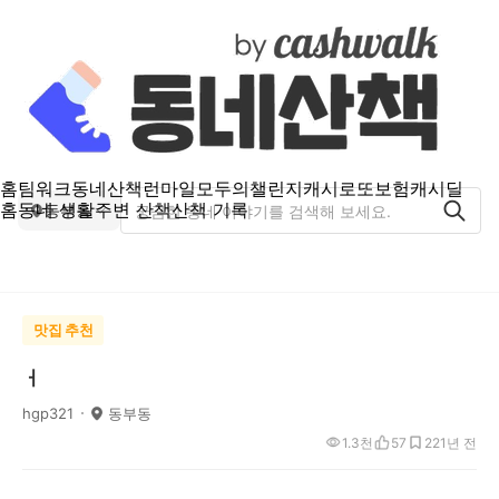
홈
팀워크
동네산책
런마일
모두의챌린지
캐시로또
보험
캐시딜
홈
동네 생활
주변 산책
산책 기록
동부동
맛집 추천
ㅓ
hgp321
동부동
1.3천
57
22
1년 전
ㅡ