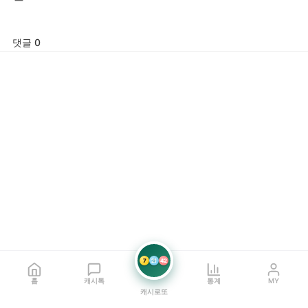
댓글 0
7
21
42
홈
캐시톡
통계
MY
캐시로또