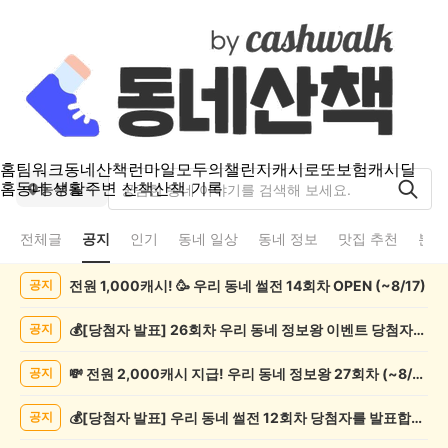
홈
팀워크
동네산책
런마일
모두의챌린지
캐시로또
보험
캐시딜
홈
동네 생활
주변 산책
산책 기록
동부동
전체글
공지
인기
동네 일상
동네 정보
맛집 추천
분실
동
전원 1,000캐시! 🥳 우리 동네 썰전 14회차 OPEN (~8/17)
공지
부
동
공
💰[당첨자 발표] 26회차 우리 동네 정보왕 이벤트 당첨자를 발표합니다!
공지
지
게
💸 전원 2,000캐시 지급! 우리 동네 정보왕 27회차 (~8/10)
공지
시
글
💰[당첨자 발표] 우리 동네 썰전 12회차 당첨자를 발표합니다!
공지
목
록