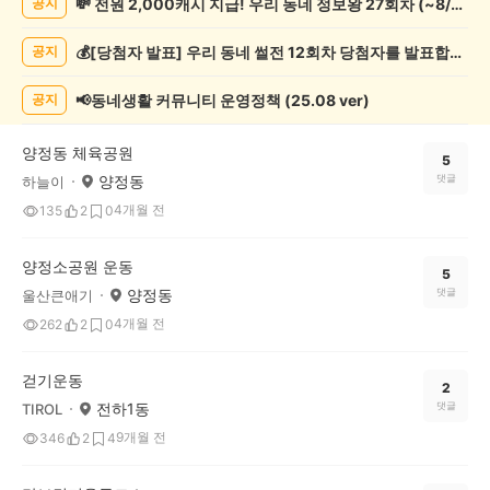
💸 전원 2,000캐시 지급! 우리 동네 정보왕 27회차 (~8/10)
공지
동
게
💰[당첨자 발표] 우리 동네 썰전 12회차 당첨자를 발표합니다!
공지
시
글
목
📢동네생활 커뮤니티 운영정책 (25.08 ver)
공지
록
양정동 체육공원
5
양정동
댓글
하늘이
4개월 전
135
2
0
양정소공원 운동
5
양정동
댓글
울산큰애기
4개월 전
262
2
0
걷기운동
2
전하1동
댓글
TIROL
9개월 전
346
2
4