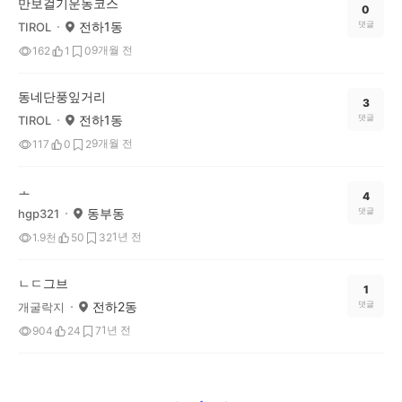
만보걸기운동코스
0
전하1동
댓글
TIROL
9개월 전
162
1
0
동네단풍잎거리
3
전하1동
댓글
TIROL
9개월 전
117
0
2
ㅗ
4
동부동
댓글
hgp321
1년 전
1.9천
50
32
ㄴㄷ그브
1
전하2동
댓글
개굴락지
1년 전
904
24
7