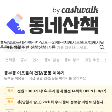
홈
팀워크
동네산책
런마일
모두의챌린지
캐시로또
보험
캐시딜
홈
동네 생활
주변 산책
산책 기록
동부동
전체글
공지
인기
동네 일상
동네 정보
맛집 추천
분실
동부동
이웃들의
건강/운동
이야기
동부동
이웃들이 직접 올린
건강/운동
이야기를 모아봐요
동
전원 1,000캐시! 🥳 우리 동네 썰전 14회차 OPEN (~8/17)
공지
부
동
건
💰[당첨자 발표] 26회차 우리 동네 정보왕 이벤트 당첨자를 발표합니다!
공지
강/
운