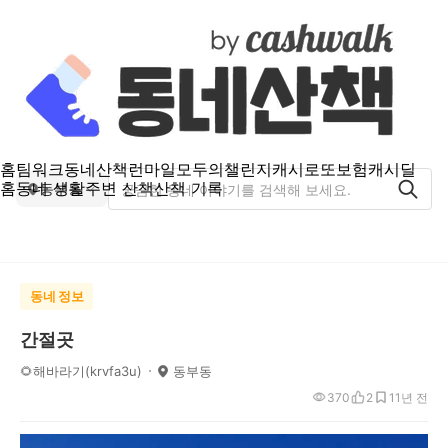
홈
팀워크
동네산책
런마일
모두의챌린지
캐시로또
보험
캐시딜
홈
동네 생활
주변 산책
산책 기록
동부동
동네 정보
간절곳
🌻해바라기(krvfa3u)
동부동
370
2
1
1년 전