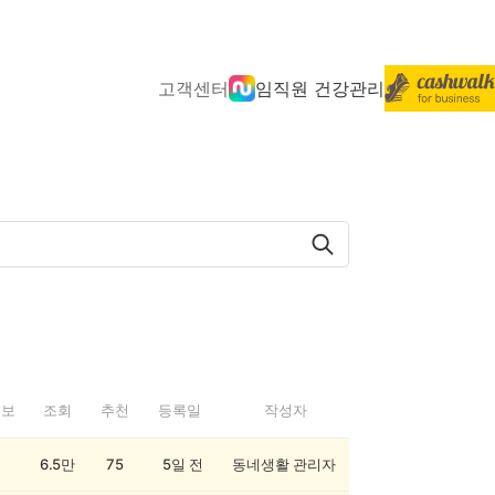
고객센터
임직원 건강관리
정보
조회
추천
등록일
작성자
6.5만
75
5일 전
동네생활 관리자