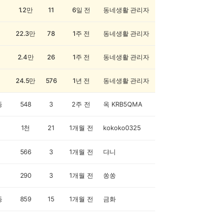
1.2만
11
6일 전
동네생활 관리자
22.3만
78
1주 전
동네생활 관리자
2.4만
26
1주 전
동네생활 관리자
24.5만
576
1년 전
동네생활 관리자
동
548
3
2주 전
옥 KRB5QMA
1천
21
1개월 전
kokoko0325
566
3
1개월 전
댜니
290
3
1개월 전
쏭쏭
동
859
15
1개월 전
금화