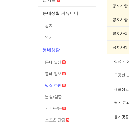
동
맛
공지사항
집
동네생활 커뮤니티
추
공지사항
천
공지
게
시
공지사항
인기
글
목
공지사항
동네생활
록
신정 시
동네 일상
동네 정보
구공탄 
맛집 추천
새로생긴
분실/실종
럭키 7
건강/운동
동네맛집
스포츠 관람