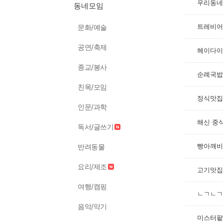
우리동네
동네모임
트레비어
문화/예술
공연/축제
헤이다이
종교/봉사
순례국밥
친목/모임
정식맛집
인문/과학
해신 중
독서/글쓰기
빵아깨비
반려동물
요리/제조
고기맛집
여행/캠핑
ㄴㄱㄴㄱ
음악/악기
미스터팥