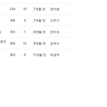
234
10
7개월 전
정이설
198
4
7개월 전
오뚜기
동
163
1
8개월 전
안미숙
생포
356
12
9개월 전
김옥수
363
6
11개월 전
박금주