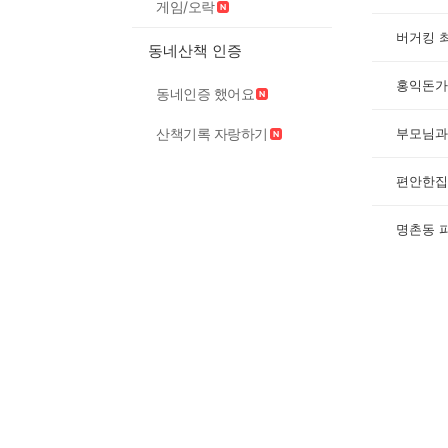
게임/오락
버거킹 
동네산책 인증
홍익돈가
동네인증 했어요
부모님과
산책기록 자랑하기
편안한집
명촌동 