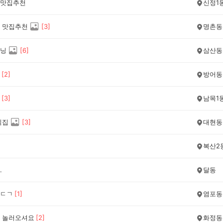
맛집추천
신정1
 맛집추천
[
3
]
명촌동
닝
[
6
]
삼산동
[
2
]
방어동
[
3
]
남목1
식집
[
3
]
대현동
복산2
.
달동
ㄷㄱ
[
1
]
염포동
 놀러오셔요
[
2
]
화정동