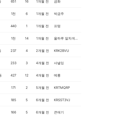
동
651
16
1개월 전
금화
1천
6
1개월 전
박금주
440
1
1개월 전
프떵
1천
14
1개월 전
올하루 알차게~♡♡♡
동
237
4
2개월 전
KRK2BVU
233
3
4개월 전
샤넬잉
동
427
12
4개월 전
메롱
171
2
5개월 전
KRTMQRP
185
5
6개월 전
KRSST3VJ
166
5
6개월 전
큰애기