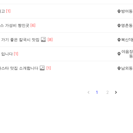
최고
[
1
]
방어동
스 가성비 짱인곳
[
6
]
명촌동
 가기 좋은 칼국시 맛집
[
8
]
복산1
야음장
 입니다
[
1
]
동
파스타 맛집 소개합니다
[
1
]
남외동
1
2