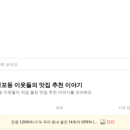
생포동
이웃들의
맛집 추천
이야기
동
이웃들이 직접 올린
맛집 추천
이야기를 모아봐요
제목
지역 
전원 1,000캐시! 🥳 우리 동네 썰전 14회차 OPEN (~8/17)
[
22
]