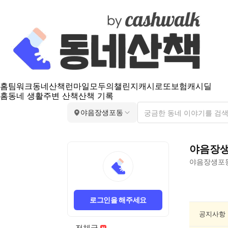
홈
팀워크
동네산책
런마일
모두의챌린지
캐시로또
보험
캐시딜
홈
동네 생활
주변 산책
산책 기록
야음장생포동
야음장
야음장생포
야
음
로그인을 해주세요
장
생
공지사항
포
전체글