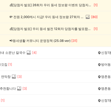
💰[당첨자 발표] 26회차 우리 동네 정보왕 이벤트 당첨자를 발표합니다!
[
1
]
💸 전원 2,000캐시 지급! 우리 동네 정보왕 27회차 (~8/10)
[
80
]
💰[당첨자 발표] 우리 동네 썰전 12회차 당첨자를 발표합니다!
[
1
]
📢동네생활 커뮤니티 운영정책 (25.08 ver)
[
31
]
장내 소문난 칼국수
[
4
]
신정1
고깃집
[
1
]
방어동
 연막창
[
3
]
명촌동
14추천합니다
[
3
]
명촌동
[
1
]
신정1