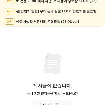
💸 전원 2,000캐시 지급! 우리 동네 정보왕 27회차 (~8/10)
공지
독
서/
💰[당첨자 발표] 우리 동네 썰전 12회차 당첨자를 발표합니다!
공지
글
쓰
기
📢동네생활 커뮤니티 운영정책 (25.08 ver)
공지
게
시
글
목
록
게시글이 없습니다.
동네생활 인기글을 확인하시겠어요?
실시간 인기글 보기