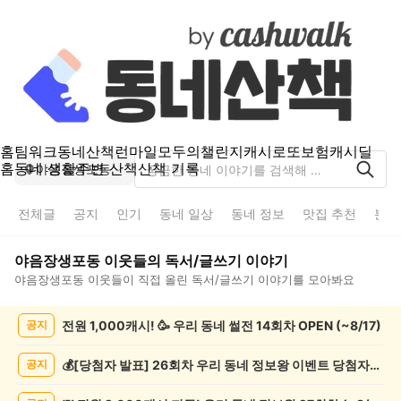
홈
팀워크
동네산책
런마일
모두의챌린지
캐시로또
보험
캐시딜
홈
동네 생활
주변 산책
산책 기록
야음장생포동
전체글
공지
인기
동네 일상
동네 정보
맛집 추천
분실
야음장생포동
이웃들의
독서/글쓰기
이야기
야음장생포동
이웃들이 직접 올린
독서/글쓰기
이야기를 모아봐요
야
전원 1,000캐시! 🥳 우리 동네 썰전 14회차 OPEN (~8/17)
공지
음
장
생
💰[당첨자 발표] 26회차 우리 동네 정보왕 이벤트 당첨자를 발표합니다!
공지
포
동