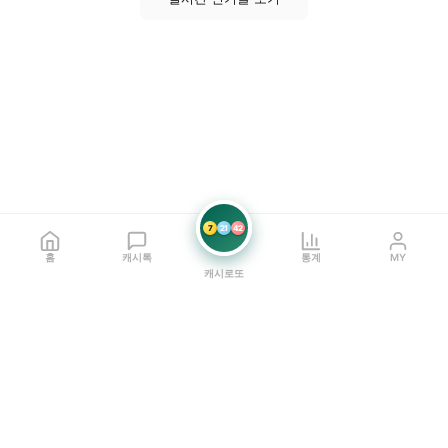
7
21
42
홈
캐시톡
통계
MY
캐시로또