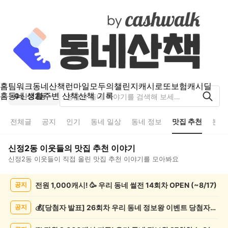
홈
팀워크
동네산책
런마일
모두의챌린지
캐시로또
보험
캐시딜
홈
동네 생활
주변 산책
산책 기록
신정2동
전체글
공지
인기
동네 일상
동네 정보
맛집 추천
분실
신정2동
이웃들의
맛집 추천
이야기
신정2동
이웃들이 직접 올린
맛집 추천
이야기를 모아봐요
신
전원 1,000캐시! 🥳 우리 동네 썰전 14회차 OPEN (~8/17)
공지
정
2
동
💰[당첨자 발표] 26회차 우리 동네 정보왕 이벤트 당첨자를 발표합니다!
공지
맛
집