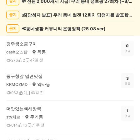
💸 전원 2,000캐시 지급! 우리 동네 정보왕 27회차 (~8/10)
공지
추
천
💰[당첨자 발표] 우리 동네 썰전 12회차 당첨자를 발표합니다!
공지
게
시
글
📢동네생활 커뮤니티 운영정책 (25.08 ver)
공지
목
록
경주생소금구이
0
옥동
댓글
cash오스칼
2일 전
276
2
4
중구청앞 밀면맛집
3
약사동
댓글
KRMCZMD
5일 전
933
2
4
더맛있는뼈해장국
1
무거동
댓글
sty체르
1주 전
614
16
7