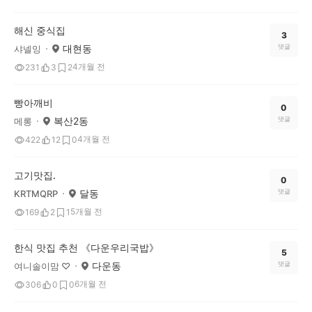
해신 중식집
3
대현동
댓글
샤넬잉
4개월 전
231
3
2
빵아깨비
0
복산2동
댓글
메롱
4개월 전
422
12
0
고기맛집.
0
달동
댓글
KRTMQRP
5개월 전
169
2
1
한식 맛집 추천 《다운우리국밥》
5
다운동
댓글
여니솔이맘 ♡
6개월 전
306
0
0