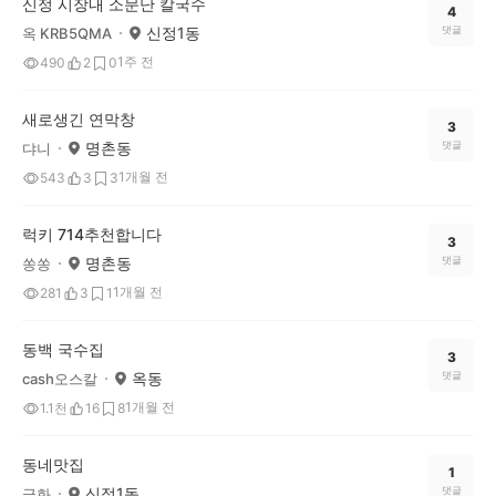
신정 시장내 소문난 칼국수
4
신정1동
댓글
옥 KRB5QMA
1주 전
490
2
0
새로생긴 연막창
3
명촌동
댓글
댜니
1개월 전
543
3
3
럭키 714추천합니다
3
명촌동
댓글
쏭쏭
1개월 전
281
3
1
동백 국수집
3
옥동
댓글
cash오스칼
1개월 전
1.1천
16
8
동네맛집
1
신정1동
댓글
금화