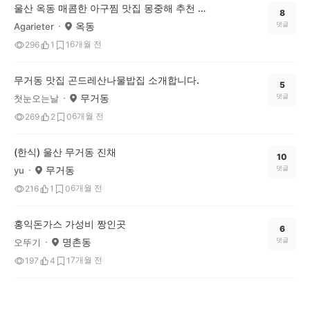
울산 옥동 매콤한 아구찜 맛집 몽중해 추천 드려요!
8
옥동
댓글
Agarieter
6개월 전
296
1
1
무거동 맛집 곤드레산나물밥집 소개합니다.
5
무거동
댓글
첫눈오는날
6개월 전
269
2
0
(한식) 울산 무거동 진채
10
무거동
댓글
yu
6개월 전
216
1
0
홍익돈가스 가성비 짱인곳
6
명촌동
댓글
오뚜기
7개월 전
197
4
1