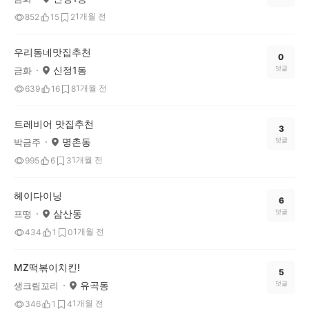
1개월 전
852
15
2
우리동네맛집추천
0
신정1동
댓글
금화
1개월 전
639
16
8
트레비어 맛집추천
3
명촌동
댓글
박금주
1개월 전
995
6
3
헤이다이닝
6
삼산동
댓글
프떵
1개월 전
434
1
0
MZ떡볶이치킨!
5
유곡동
댓글
생크림꼬리
1개월 전
346
1
4