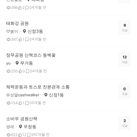
4개월 전
266
2
0
태화강 공원
9
신정3동
댓글
♡봄이
4개월 전
367
1
0
장무공원 산책코스 동백꽃
12
무거동
댓글
yu
4개월 전
250
0
0
체력운동과 토스로 친분관계 소통
0
신정1동
댓글
유성열cashwalker
5개월 전
134
1
0
소바우 공원산책
2
우정동
댓글
영애
10개월 전
622
12
9