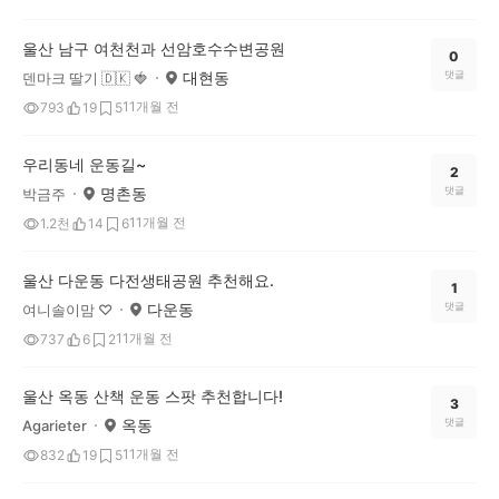
울산 남구 여천천과 선암호수수변공원
0
대현동
댓글
덴마크 딸기 🇩🇰 🍓
11개월 전
793
19
5
우리동네 운동길~
2
명촌동
댓글
박금주
11개월 전
1.2천
14
6
울산 다운동 다전생태공원 추천해요.
1
다운동
댓글
여니솔이맘 ♡
11개월 전
737
6
2
울산 옥동 산책 운동 스팟 추천합니다!
3
옥동
댓글
Agarieter
11개월 전
832
19
5