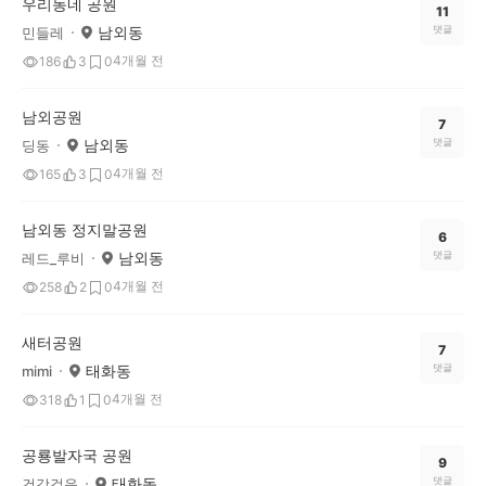
우리동네 공원
11
남외동
댓글
민들레
4개월 전
186
3
0
남외공원
7
남외동
댓글
딩동
4개월 전
165
3
0
남외동 정지말공원
6
남외동
댓글
레드_루비
4개월 전
258
2
0
새터공원
7
태화동
댓글
mimi
4개월 전
318
1
0
공룡발자국 공원
9
태화동
댓글
건강걸음