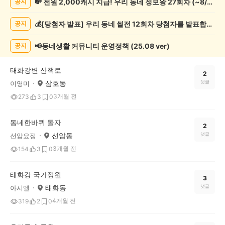
💸 전원 2,000캐시 지급! 우리 동네 정보왕 27회차 (~8/10)
공지
운
동
💰[당첨자 발표] 우리 동네 썰전 12회차 당첨자를 발표합니다!
공지
게
시
글
📢동네생활 커뮤니티 운영정책 (25.08 ver)
공지
목
록
태화강변 산책로
2
삼호동
댓글
이영미
3개월 전
273
3
0
동네한바퀴 돌자
2
선암동
댓글
선암요정
3개월 전
154
3
0
태화강 국가정원
3
태화동
댓글
아시엘
4개월 전
319
2
0