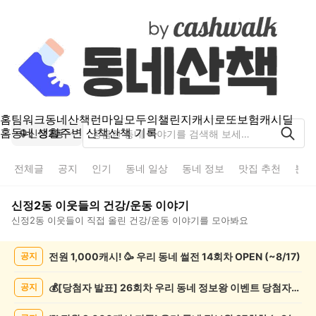
홈
팀워크
동네산책
런마일
모두의챌린지
캐시로또
보험
캐시딜
홈
동네 생활
주변 산책
산책 기록
신정2동
전체글
공지
인기
동네 일상
동네 정보
맛집 추천
분실
신정2동
이웃들의
건강/운동
이야기
신정2동
이웃들이 직접 올린
건강/운동
이야기를 모아봐요
신
전원 1,000캐시! 🥳 우리 동네 썰전 14회차 OPEN (~8/17)
공지
정
2
동
💰[당첨자 발표] 26회차 우리 동네 정보왕 이벤트 당첨자를 발표합니다!
공지
건
강/