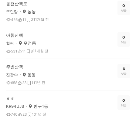
동천산책로
0
동동
댓글
또민맘
11개월 전
456
11
3
아침산책
0
우정동
댓글
힐링
11개월 전
531
11
8
주변산책
6
동동
댓글
진광수
1년 전
658
23
11
ㅎㅎ
0
반구1동
댓글
KR94UJS
1년 전
740
23
10