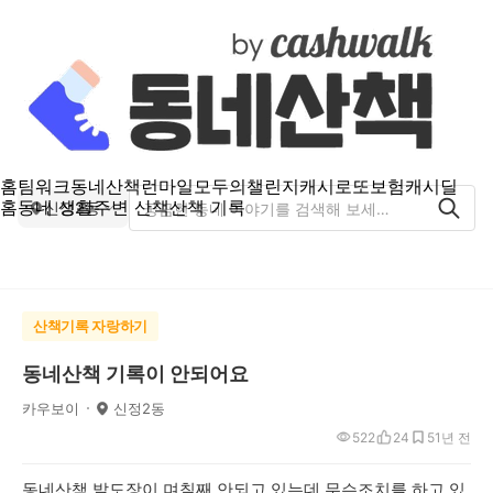
홈
팀워크
동네산책
런마일
모두의챌린지
캐시로또
보험
캐시딜
홈
동네 생활
주변 산책
산책 기록
신정2동
산책기록 자랑하기
동네산책 기록이 안되어요
카우보이
신정2동
522
24
5
1년 전
동네산책 발도장이 며칠째 안되고 있는데 무슨조치를 하고 있