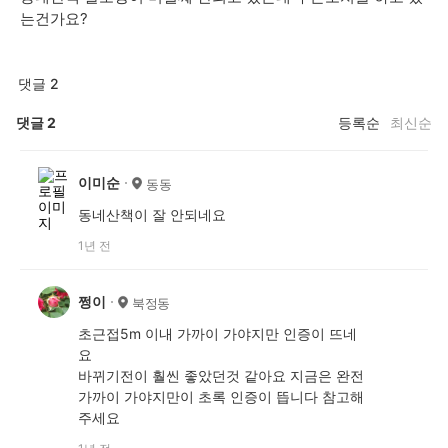
는건가요?
댓글 2
댓글
2
등록순
최신순
이미순
동동
동네산책이 잘 안되네요
1년 전
쩡이
북정동
초근접5m 이내 가까이 가야지만 인증이 뜨네
요
바뀌기전이 훨씬 좋았던것 같아요 지금은 완전
가까이 가야지만이 초록 인증이 뜹니다 참고해
주세요