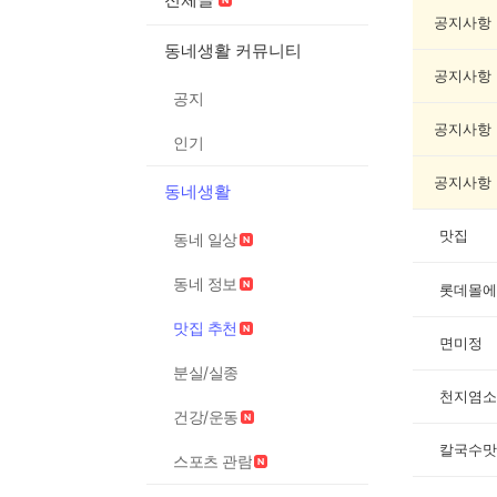
맛
집
공지사항
추
동네생활 커뮤니티
천
공지사항
게
공지
시
글
공지사항
인기
목
록
공지사항
동네생활
맛집
동네 일상
동네 정보
롯데몰에
맛집 추천
면미정
분실/실종
천지염소
건강/운동
칼국수맛
스포츠 관람