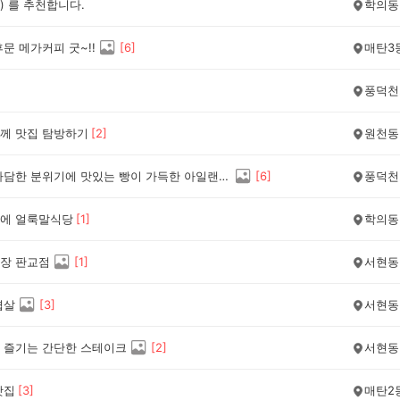
 ) 를 추천합니다.
학의동
문 메가커피 굿~!!
[
6
]
매탄3
풍덕천
께 맛집 탐방하기
[
2
]
원천동
작지만 아담한 분위기에 맛있는 빵이 가득한 아일랜드15
[
6
]
풍덕천
에 얼룩말식당
[
1
]
학의동
장 판교점
[
1
]
서현동
겹살
[
3
]
서현동
 즐기는 간단한 스테이크
[
2
]
서현동
맛집
[
3
]
매탄2