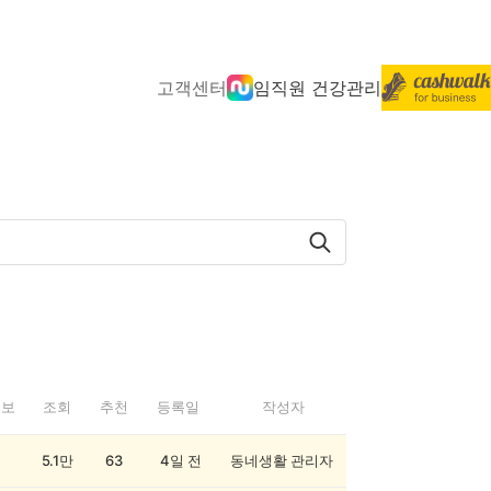
고객센터
임직원 건강관리
정보
조회
추천
등록일
작성자
5.1만
63
4일 전
동네생활 관리자