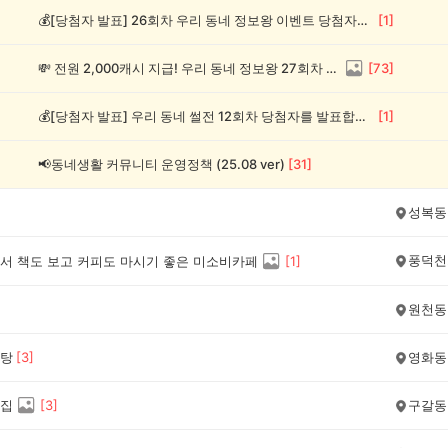
💰[당첨자 발표] 26회차 우리 동네 정보왕 이벤트 당첨자를 발표합니다!
[
1
]
💸 전원 2,000캐시 지급! 우리 동네 정보왕 27회차 (~8/10)
[
73
]
💰[당첨자 발표] 우리 동네 썰전 12회차 당첨자를 발표합니다!
[
1
]
📢동네생활 커뮤니티 운영정책 (25.08 ver)
[
31
]
성복동
풍덕천
서 책도 보고 커피도 마시기 좋은 미소비카페
[
1
]
원천동
탕
[
3
]
영화동
집
[
3
]
구갈동