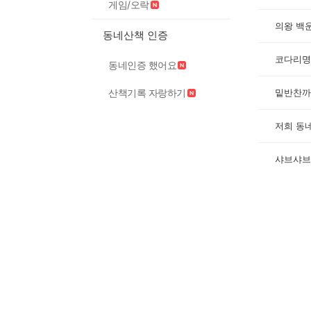
게임/오락
의왕 백
동네산책 인증
코다리명
동네인증 했어요
밑반찬까
산책기록 자랑하기
저희 동
샤브샤브