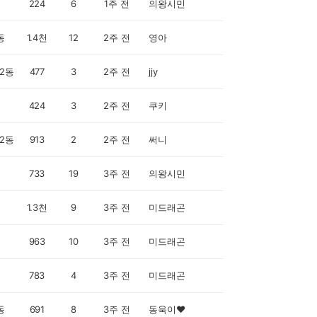
224
6
1주 전
의왕시민
동
1.4천
12
2주 전
영아
2동
477
3
2주 전
jjy
424
3
2주 전
쿠키
2동
913
2
2주 전
써니
733
19
3주 전
의왕시민
1.3천
9
3주 전
미드래곤
963
10
3주 전
미드래곤
783
4
3주 전
미드래곤
동
691
8
3주 전
동욱이♥