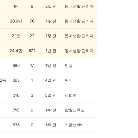
1만
9
5일 전
동네생활 관리자
20.9만
76
1주 전
동네생활 관리자
2.1만
22
1주 전
동네생활 관리자
24.4만
572
1년 전
동네생활 관리자
686
17
1일 전
인광
2동
395
1
4일 전
써니
310
3
5일 전
정희영
745
9
1주 전
팔월십육일
836
0
1주 전
기픈샘pis