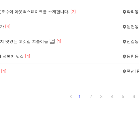
운호수에 아웃백스테이크를 소개합니다.
[
2
]
학의동
가
[
4
]
원천동
지 맛있는 고깃집 꼬숩야들
[
1
]
신갈동
네 떡볶이 맛집
[
4
]
동천동
[
4
]
죽전1
1
2
3
4
5
6