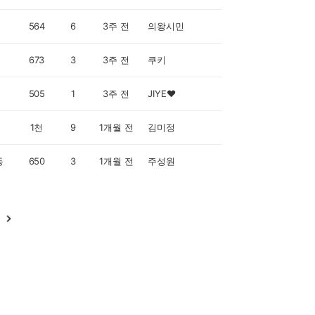
564
6
3주 전
의왕시민
673
3
3주 전
쿠키
505
1
3주 전
JIYE♥
1천
9
1개월 전
김미정
동
650
3
1개월 전
주성원