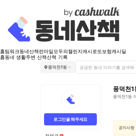
홈
팀워크
동네산책
런마일
모두의챌린지
캐시로또
보험
캐시딜
홈
동네 생활
주변 산책
산책 기록
풍덕천1동
풍덕천1
풍덕천1동
이
풍
덕
로그인을 해주세요
천
1
공지사항
동
전체글