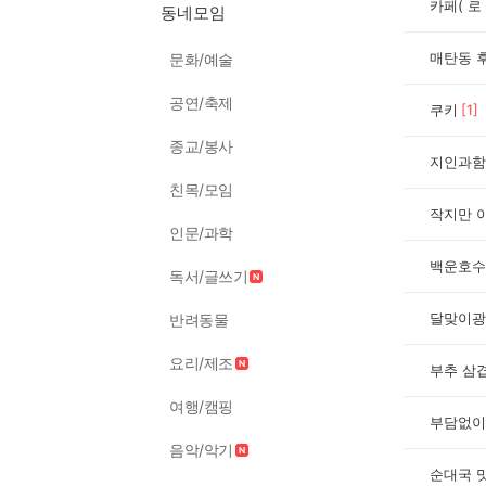
카페( 로
동네모임
매탄동 후
문화/예술
공연/축제
쿠키
[
1
]
종교/봉사
지인과함
친목/모임
인문/과학
백운호수
독서/글쓰기
달맞이광
반려동물
요리/제조
부추 삼
여행/캠핑
부담없이
음악/악기
순대국 