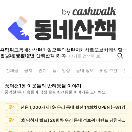
홈
팀워크
동네산책
런마일
모두의챌린지
캐시로또
보험
캐시딜
홈
동네 생활
주변 산책
산책 기록
풍덕천1동
전체글
공지
인기
동네 일상
동네 정보
맛집 추천
분실
풍덕천1동
이웃들의
반려동물
이야기
풍덕천1동
이웃들이 직접 올린
반려동물
이야기를 모아봐요
풍
전원 1,000캐시! 🥳 우리 동네 썰전 14회차 OPEN (~8/17)
공지
덕
천
1
💰[당첨자 발표] 26회차 우리 동네 정보왕 이벤트 당첨자를 발표합니다!
공지
동
반