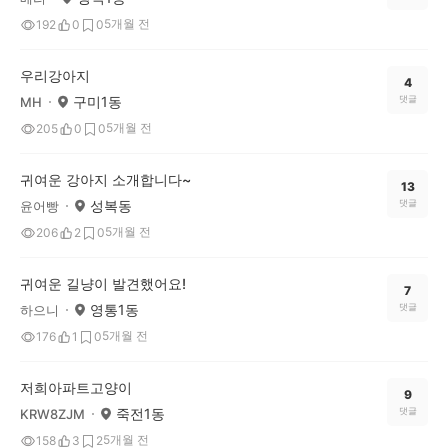
5개월 전
192
0
0
우리강아지
4
구미1동
댓글
MH
5개월 전
205
0
0
귀여운 강아지 소개합니다~
13
성복동
댓글
윤어빵
5개월 전
206
2
0
귀여운 길냥이 발견했어요!
7
영통1동
댓글
하으니
5개월 전
176
1
0
저희아파트고양이
9
죽전1동
댓글
KRW8ZJM
5개월 전
158
3
2