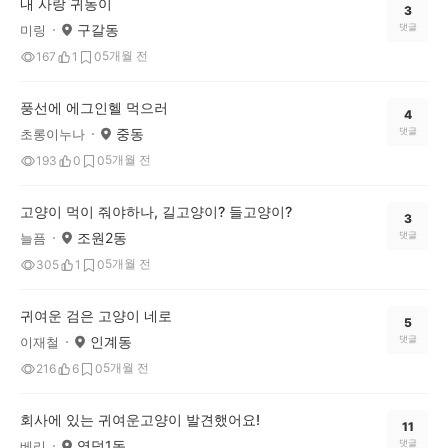
내 사랑 귀동이
3
구갈동
댓글
미링
5개월 전
167
1
0
풍선에 에그인헬 먹으러
4
중동
댓글
초롱이누나
5개월 전
193
0
0
고양이 먹이 줘야하나, 길고양이? 들고양이?
3
조원2동
댓글
늘픔
5개월 전
305
1
0
귀여운 검은 고양이 네로
5
인계동
댓글
이재철
5개월 전
216
6
0
회사에 있는 귀여운고양이 발견했어요!
11
영덕1동
댓글
베리