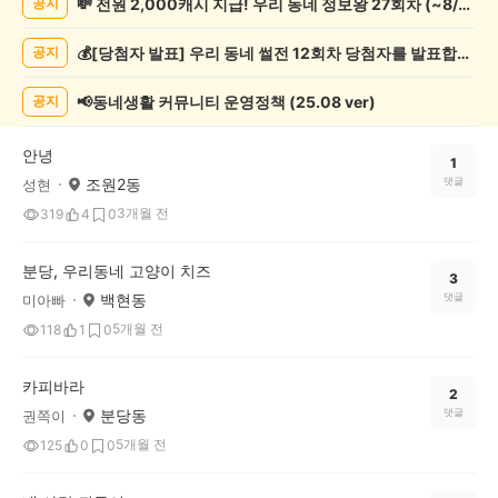
💸 전원 2,000캐시 지급! 우리 동네 정보왕 27회차 (~8/10)
공지
려
동
💰[당첨자 발표] 우리 동네 썰전 12회차 당첨자를 발표합니다!
공지
물
게
시
📢동네생활 커뮤니티 운영정책 (25.08 ver)
공지
글
목
안녕
록
1
조원2동
댓글
성현
3개월 전
319
4
0
분당, 우리동네 고양이 치즈
3
백현동
댓글
미아빠
5개월 전
118
1
0
카피바라
2
분당동
댓글
권쪽이
5개월 전
125
0
0