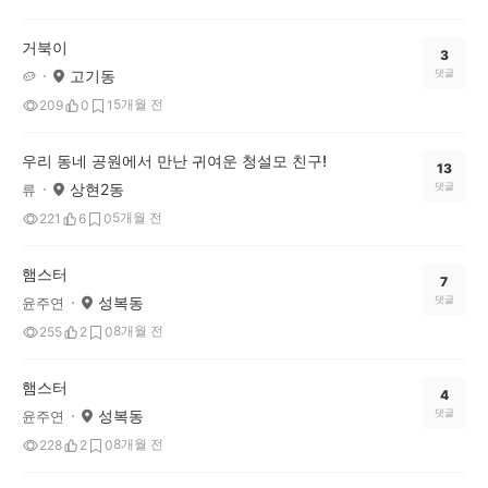
거북이
3
고기동
댓글
🥔
5개월 전
209
0
1
우리 동네 공원에서 만난 귀여운 청설모 친구!
13
상현2동
댓글
류
5개월 전
221
6
0
햄스터
7
성복동
댓글
윤주연
8개월 전
255
2
0
햄스터
4
성복동
댓글
윤주연
8개월 전
228
2
0