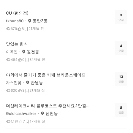
CU (편의점)
3
동탄3동
댓글
tkhuns80
1개월 전
679
8
2
맛있는 한식
4
원천동
댓글
이옥연
1개월 전
454
0
3
야외에서 즐기기 좋은 카페 브라운스케이프 추천해요
13
반월동
댓글
자스민꽃
1개월 전
630
3
2
더샵레이크시티 블루코스트 추천해요.1만원의 행복
8
원천동
댓글
Gold cashwalker
2개월 전
1.1천
7
1