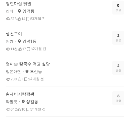
청현마실 닭발
0
영덕동
댓글
캔디
2개월 전
873
14
5
생선구이
2
영덕1동
댓글
찡찡
2개월 전
1.1천
17
6
엄마손 칼국수 먹고 싶당
2
오산동
댓글
정은아연
4개월 전
230
1
2
황제바지락짬뽕
3
상갈동
댓글
악필굿
5개월 전
642
10
5