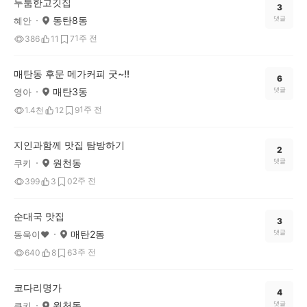
두툼한고깃집
3
동탄8동
댓글
혜안
1주 전
386
11
7
매탄동 후문 메가커피 굿~!!
6
매탄3동
댓글
영아
1주 전
1.4천
12
9
지인과함께 맛집 탐방하기
2
원천동
댓글
쿠키
2주 전
399
3
0
순대국 맛집
3
매탄2동
댓글
동욱이♥
3주 전
640
8
6
코다리명가
4
원천동
댓글
쿠키