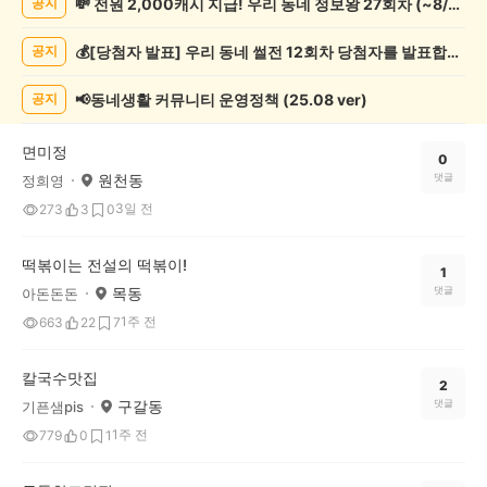
💸 전원 2,000캐시 지급! 우리 동네 정보왕 27회차 (~8/10)
공지
천
게
💰[당첨자 발표] 우리 동네 썰전 12회차 당첨자를 발표합니다!
공지
시
글
목
📢동네생활 커뮤니티 운영정책 (25.08 ver)
공지
록
면미정
0
원천동
댓글
정희영
3일 전
273
3
0
떡볶이는 전설의 떡볶이!
1
목동
댓글
아돈돈돈
1주 전
663
22
7
칼국수맛집
2
구갈동
댓글
기픈샘pis
1주 전
779
0
1