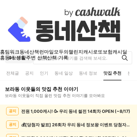
홈
팀워크
동네산책
런마일
모두의챌린지
캐시로또
보험
캐시딜
홈
동네 생활
주변 산책
산책 기록
보라동
전체글
공지
인기
동네 일상
동네 정보
맛집 추천
분실
보라동
이웃들의
맛집 추천
이야기
보라동
이웃들이 직접 올린
맛집 추천
이야기를 모아봐요
보
전원 1,000캐시! 🥳 우리 동네 썰전 14회차 OPEN (~8/17)
공지
라
동
맛
💰[당첨자 발표] 26회차 우리 동네 정보왕 이벤트 당첨자를 발표합니다!
공지
집
추