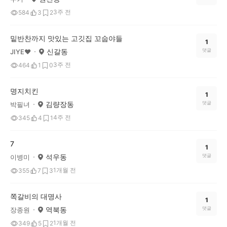
3주 전
584
3
2
밑반찬까지 맛있는 고깃집 꼬숩야들
1
신갈동
댓글
JIYE♥
3주 전
464
1
0
명지치킨
1
김량장동
댓글
박필녀
4주 전
345
4
1
7
1
석우동
댓글
이병미
1개월 전
355
7
3
쪽갈비의 대명사
1
역북동
댓글
장종원
1개월 전
349
5
2