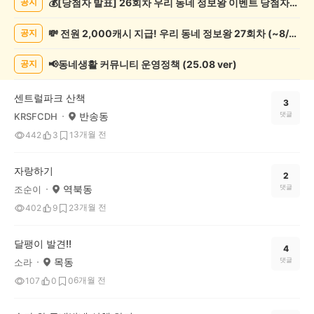
💰[당첨자 발표] 26회차 우리 동네 정보왕 이벤트 당첨자를 발표합니다!
공지
록
자
💸 전원 2,000캐시 지급! 우리 동네 정보왕 27회차 (~8/10)
공지
랑
하
기
📢동네생활 커뮤니티 운영정책 (25.08 ver)
공지
게
시
센트럴파크 산책
글
3
반송동
댓글
KRSFCDH
목
록
3개월 전
442
3
1
자랑하기
2
역북동
댓글
조순이
3개월 전
402
9
2
달팽이 발견!!
4
목동
댓글
소라
6개월 전
107
0
0