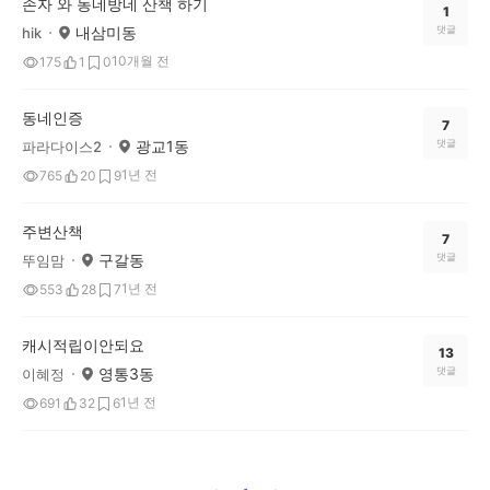
손자 와 동네방네 산책 하기
1
내삼미동
댓글
hik
10개월 전
175
1
0
동네인증
7
광교1동
댓글
파라다이스2
1년 전
765
20
9
주변산책
7
구갈동
댓글
뚜임맘
1년 전
553
28
7
캐시적립이안되요
13
영통3동
댓글
이혜정
1년 전
691
32
6