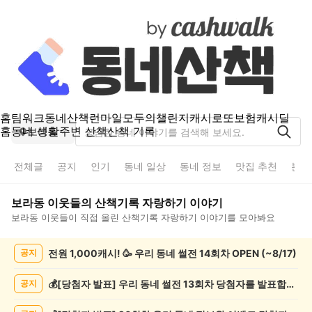
홈
팀워크
동네산책
런마일
모두의챌린지
캐시로또
보험
캐시딜
홈
동네 생활
주변 산책
산책 기록
보라동
전체글
공지
인기
동네 일상
동네 정보
맛집 추천
분실
보라동
이웃들의
산책기록 자랑하기
이야기
보라동
이웃들이 직접 올린
산책기록 자랑하기
이야기를 모아봐요
보
전원 1,000캐시! 🥳 우리 동네 썰전 14회차 OPEN (~8/17)
공지
라
동
산
💰[당첨자 발표] 우리 동네 썰전 13회차 당첨자를 발표합니다!
공지
책
기