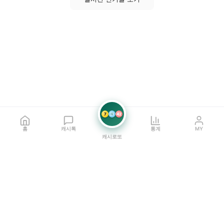
7
21
42
홈
캐시톡
통계
MY
캐시로또