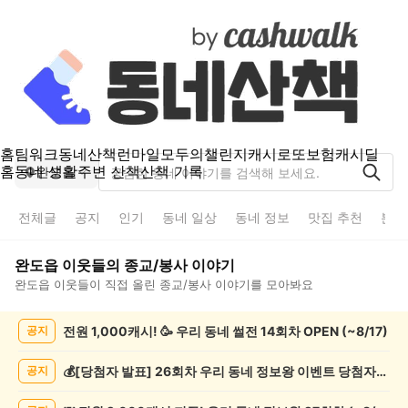
홈
팀워크
동네산책
런마일
모두의챌린지
캐시로또
보험
캐시딜
홈
동네 생활
주변 산책
산책 기록
완도읍
전체글
공지
인기
동네 일상
동네 정보
맛집 추천
분실
완도읍
이웃들의
종교/봉사
이야기
완도읍
이웃들이 직접 올린
종교/봉사
이야기를 모아봐요
완
전원 1,000캐시! 🥳 우리 동네 썰전 14회차 OPEN (~8/17)
공지
도
읍
종
💰[당첨자 발표] 26회차 우리 동네 정보왕 이벤트 당첨자를 발표합니다!
공지
교/
봉