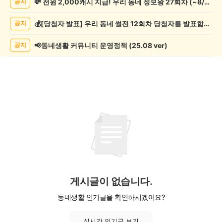
💸 전원 2,000캐시 지급! 우리 동네 정보왕 27회차 (~8/10)
공지
사
게
💰[당첨자 발표] 우리 동네 썰전 12회차 당첨자를 발표합니다!
공지
시
글
목
📢동네생활 커뮤니티 운영정책 (25.08 ver)
공지
록
게시글이 없습니다.
동네생활 인기글을 확인하시겠어요?
실시간 인기글 보기