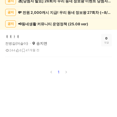
💰[당첨자 발표] 26회차 우리 동네 정보왕 이벤트 당첨자를 발표합니다!
공지
종
게
💸 전원 2,000캐시 지급! 우리 동네 정보왕 27회차 (~8/10)
공지
시
글
목
📢동네생활 커뮤니티 운영정책 (25.08 ver)
공지
록
ㅐㅐㅏㅐ
0
송지면
댓글
전병길(머슬이)
1개월 전
244
6
4
1