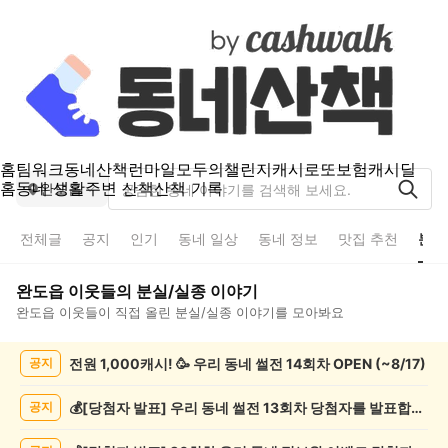
홈
팀워크
동네산책
런마일
모두의챌린지
캐시로또
보험
캐시딜
홈
동네 생활
주변 산책
산책 기록
완도읍
전체글
공지
인기
동네 일상
동네 정보
맛집 추천
분실
완도읍
이웃들의
분실/실종
이야기
완도읍
이웃들이 직접 올린
분실/실종
이야기를 모아봐요
완
전원 1,000캐시! 🥳 우리 동네 썰전 14회차 OPEN (~8/17)
공지
도
읍
분
💰[당첨자 발표] 우리 동네 썰전 13회차 당첨자를 발표합니다!
공지
실/
실