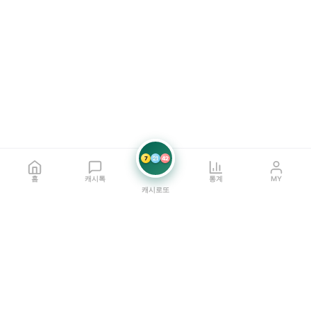
7
21
42
홈
캐시톡
통계
MY
캐시로또