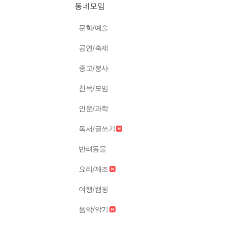
동네모임
문화/예술
공연/축제
종교/봉사
친목/모임
인문/과학
독서/글쓰기
반려동물
요리/제조
여행/캠핑
음악/악기