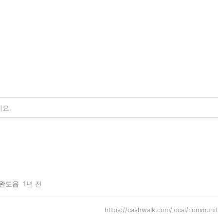
완도읍
1년 전
https://cashwalk.com/local/commu