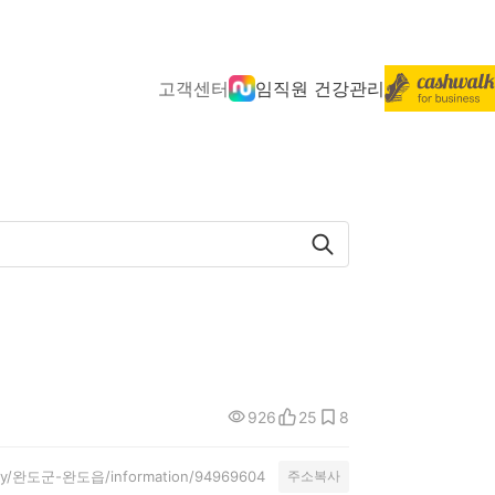
고객센터
임직원 건강관리
926
25
8
nity/완도군-완도읍/information/94969604
주소복사