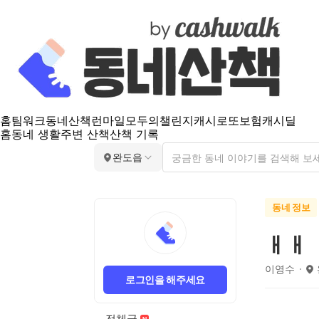
홈
팀워크
동네산책
런마일
모두의챌린지
캐시로또
보험
캐시딜
홈
동네 생활
주변 산책
산책 기록
완도읍
동네 정보
ㅐㅐ
이영수
로그인을 해주세요
전체글