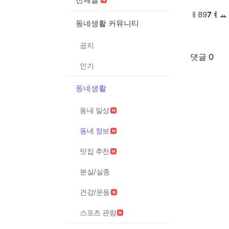
ㅐ89
7ㅕㅛ
동네생활 커뮤니티
공지
댓글 0
인기
동네생활
동네 일상
동네 정보
맛집 추천
분실/실종
건강/운동
스포츠 관람