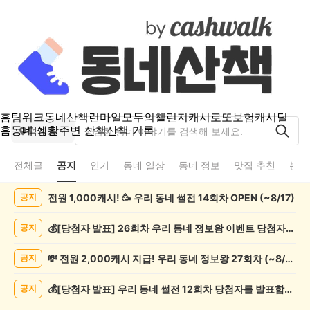
홈
팀워크
동네산책
런마일
모두의챌린지
캐시로또
보험
캐시딜
홈
동네 생활
주변 산책
산책 기록
덕계동
전체글
공지
인기
동네 일상
동네 정보
맛집 추천
분실
덕
전원 1,000캐시! 🥳 우리 동네 썰전 14회차 OPEN (~8/17)
공지
계
동
공
💰[당첨자 발표] 26회차 우리 동네 정보왕 이벤트 당첨자를 발표합니다!
공지
지
게
💸 전원 2,000캐시 지급! 우리 동네 정보왕 27회차 (~8/10)
공지
시
글
💰[당첨자 발표] 우리 동네 썰전 12회차 당첨자를 발표합니다!
공지
목
록