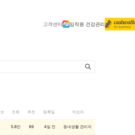
고객센터
임직원 건강관리
정보
조회
추천
등록일
작성자
5.8만
69
4일 전
동네생활 관리자