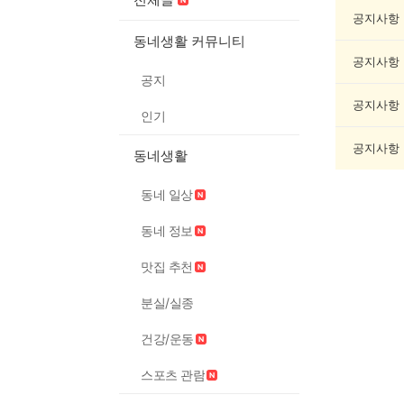
제
조
공지사항
게
동네생활 커뮤니티
시
공지사항
글
공지
목
록
공지사항
인기
공지사항
동네생활
동네 일상
동네 정보
맛집 추천
분실/실종
건강/운동
스포츠 관람