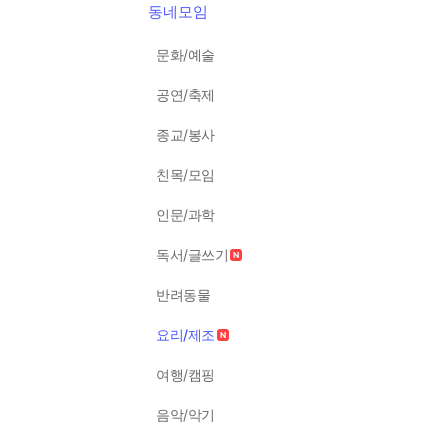
동네모임
문화/예술
공연/축제
종교/봉사
친목/모임
인문/과학
독서/글쓰기
반려동물
요리/제조
여행/캠핑
음악/악기