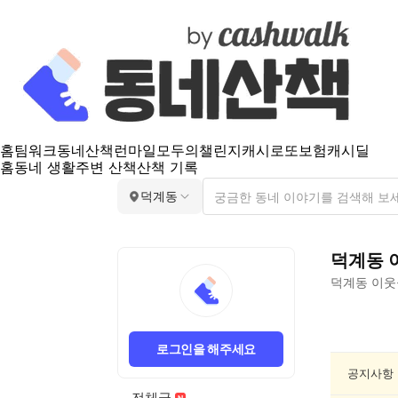
홈
팀워크
동네산책
런마일
모두의챌린지
캐시로또
보험
캐시딜
홈
동네 생활
주변 산책
산책 기록
덕계동
덕계동
덕계동
이웃
덕
계
로그인을 해주세요
동
요
공지사항
리/
전체글