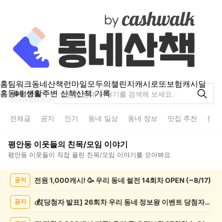
홈
팀워크
동네산책
런마일
모두의챌린지
캐시로또
보험
캐시딜
홈
동네 생활
주변 산책
산책 기록
평안동
전체글
공지
인기
동네 일상
동네 정보
맛집 추천
분실
평안동
이웃들의
친목/모임
이야기
평안동
이웃들이 직접 올린
친목/모임
이야기를 모아봐요
평
전원 1,000캐시! 🥳 우리 동네 썰전 14회차 OPEN (~8/17)
공지
안
동
친
💰[당첨자 발표] 26회차 우리 동네 정보왕 이벤트 당첨자를 발표합니다!
공지
목/
모