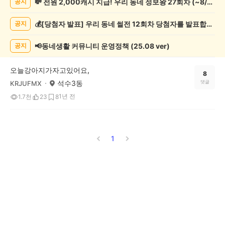
💸 전원 2,000캐시 지급! 우리 동네 정보왕 27회차 (~8/10)
공지
임
게
💰[당첨자 발표] 우리 동네 썰전 12회차 당첨자를 발표합니다!
공지
시
글
목
📢동네생활 커뮤니티 운영정책 (25.08 ver)
공지
록
오늘강아지가자고있어요,
8
석수3동
댓글
KRJUFMX
1년 전
1.7천
23
8
1