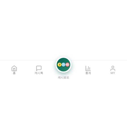
7
21
42
홈
캐시톡
통계
MY
캐시로또