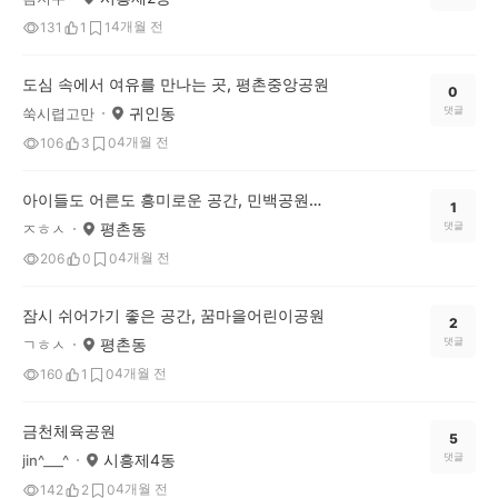
4개월 전
131
1
1
도심 속에서 여유를 만나는 곳, 평촌중앙공원
0
귀인동
댓글
쑥시렵고만
4개월 전
106
3
0
아이들도 어른도 흥미로운 공간, 민백공원의 특별한 놀이터
1
평촌동
댓글
ㅈㅎㅅ
4개월 전
206
0
0
잠시 쉬어가기 좋은 공간, 꿈마을어린이공원
2
평촌동
댓글
ㄱㅎㅅ
4개월 전
160
1
0
금천체육공원
5
시흥제4동
댓글
jin^___^
4개월 전
142
2
0