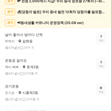
💸 전원 2,000캐시 지급! 우리 동네 정보왕 27회차 (~8/10)
공지
동
게
💰[당첨자 발표] 우리 동네 썰전 12회차 당첨자를 발표합니다!
공지
시
글
목
📢동네생활 커뮤니티 운영정책 (25.08 ver)
공지
록
날이 좋아서 밤마다 산책
1
갈현동
댓글
뚜벅이
4주 전
278
8
2
운동겸 걸어요
1
호계2동
댓글
10시 빠빠
3개월 전
631
4
0
걷기운동
0
시흥제2동
댓글
조기순
3개월 전
337
10
2