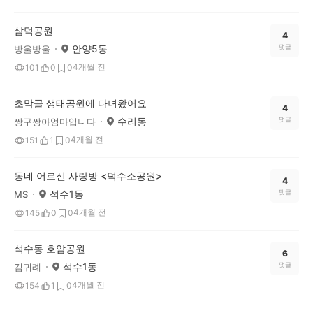
삼덕공원
4
안양5동
댓글
방울방울
4개월 전
101
0
0
초막골 생태공원에 다녀왔어요
4
수리동
댓글
짱구짱아엄마입니다
4개월 전
151
1
0
동네 어르신 사랑방 <덕수소공원>
4
석수1동
댓글
MS
4개월 전
145
0
0
석수동 호암공원
6
석수1동
댓글
김귀례
4개월 전
154
1
0