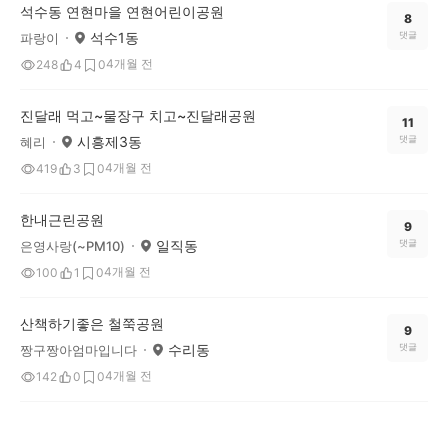
석수동 연현마을 연현어린이공원
8
석수1동
댓글
파랑이
4개월 전
248
4
0
진달래 먹고~물장구 치고~진달래공원
11
시흥제3동
댓글
혜리
4개월 전
419
3
0
한내근린공원
9
일직동
댓글
은영사랑(~PM10)
4개월 전
100
1
0
산책하기좋은 철쭉공원
9
수리동
댓글
짱구짱아엄마입니다
4개월 전
142
0
0