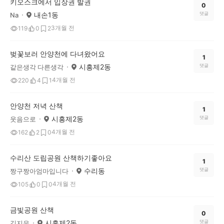
키오스크에서 입장권 발권
0
내손1동
댓글
Na
3개월 전
119
0
2
벚꽃보러 안양천에 다녀왔어요
1
시흥제2동
댓글
같은생각 다른생각
4개월 전
220
4
1
안양천 저녁 산책
1
시흥제2동
댓글
웃음으로
4개월 전
162
2
0
수리산 도립공원 산책하기좋아요
1
수리동
댓글
짱구짱아엄마입니다
4개월 전
105
0
0
금빛공원 산책
0
시흥제2동
댓글
김지우