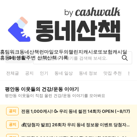
홈
팀워크
동네산책
런마일
모두의챌린지
캐시로또
보험
캐시딜
홈
동네 생활
주변 산책
산책 기록
평안동
전체글
공지
인기
동네 일상
동네 정보
맛집 추천
분실
평안동
이웃들의
건강/운동
이야기
평안동
이웃들이 직접 올린
건강/운동
이야기를 모아봐요
평
전원 1,000캐시! 🥳 우리 동네 썰전 14회차 OPEN (~8/17)
공지
안
동
건
💰[당첨자 발표] 26회차 우리 동네 정보왕 이벤트 당첨자를 발표합니다!
공지
강/
운