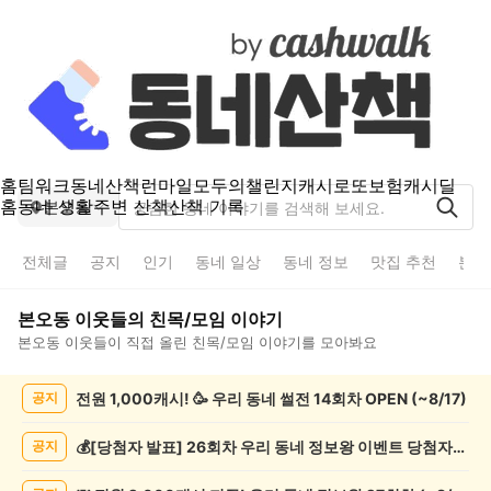
홈
팀워크
동네산책
런마일
모두의챌린지
캐시로또
보험
캐시딜
홈
동네 생활
주변 산책
산책 기록
본오동
전체글
공지
인기
동네 일상
동네 정보
맛집 추천
분실
본오동
이웃들의
친목/모임
이야기
본오동
이웃들이 직접 올린
친목/모임
이야기를 모아봐요
본
전원 1,000캐시! 🥳 우리 동네 썰전 14회차 OPEN (~8/17)
공지
오
동
친
💰[당첨자 발표] 26회차 우리 동네 정보왕 이벤트 당첨자를 발표합니다!
공지
목/
모