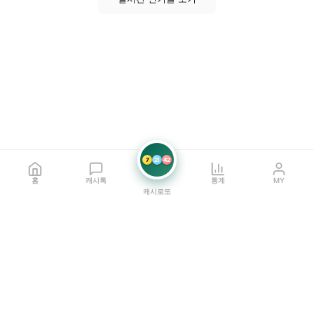
7
21
42
홈
캐시톡
통계
MY
캐시로또