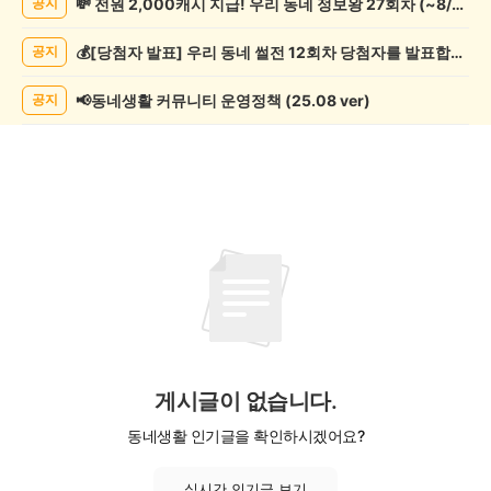
💸 전원 2,000캐시 지급! 우리 동네 정보왕 27회차 (~8/10)
공지
임
게
💰[당첨자 발표] 우리 동네 썰전 12회차 당첨자를 발표합니다!
공지
시
글
목
📢동네생활 커뮤니티 운영정책 (25.08 ver)
공지
록
게시글이 없습니다.
동네생활 인기글을 확인하시겠어요?
실시간 인기글 보기