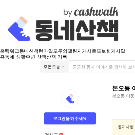
홈
팀워크
동네산책
런마일
모두의챌린지
캐시로또
보험
캐시딜
홈
동네 생활
주변 산책
산책 기록
본오동
본오동
본오동
이웃
본
오
로그인을 해주세요
동
맛
공지사항
집
전체글