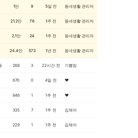
1만
9
5일 전
동네생활 관리자
21.2만
76
1주 전
동네생활 관리자
2.1만
24
1주 전
동네생활 관리자
24.4만
573
1년 전
동네생활 관리자
동
268
3
22시간 전
기쁨맘
670
0
4일 전
♥️
646
1
1주 전
♥️
335
7
1주 전
김채아
229
1
1주 전
김채아