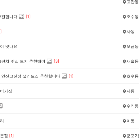
고잔동
추천합니다
[
1
]
호수동
1
]
사동
이 맛나요
오금동
브런치 맛집 토지 추천해여
[
3
]
새솔동
 안산고잔점 샐러드집 추천합니다
[
1
]
호수동
버거집
사동
수리동
리
이동
문점
[
1
]
군포2