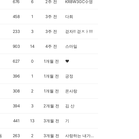
676
6
2주 전
KR8W3GC수영
458
1
3주 전
다희
233
3
3주 전
걷자!! 걷ㅈㅏ!!!
903
14
4주 전
스마일
627
0
1개월 전
♥️
396
1
1개월 전
긍정
308
2
1개월 전
온사랑
394
3
2개월 전
김 산
441
13
3개월 전
기
동
263
2
3개월 전
사랑하는 내가족 ㆍcashwalker