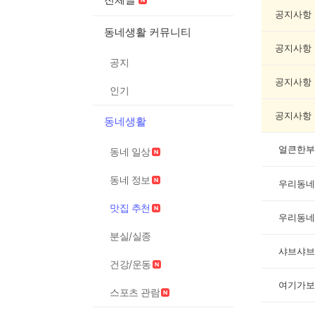
추
천
공지사항
게
동네생활 커뮤니티
시
공지사항
글
공지
목
록
공지사항
인기
공지사항
동네생활
얼큰한부
동네 일상
동네 정보
우리동네
맛집 추천
우리동네
분실/실종
샤브샤브
건강/운동
여기가보
스포츠 관람