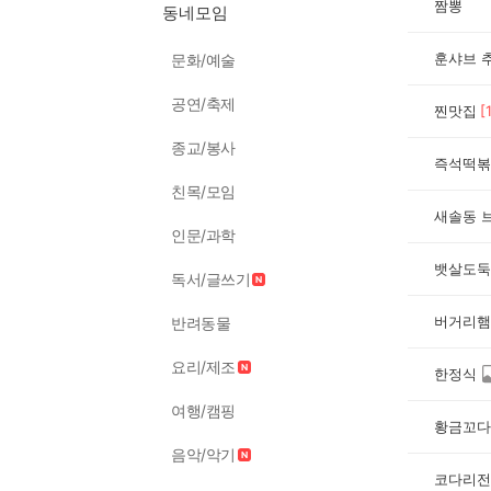
짬뽕
동네모임
훈샤브 
문화/예술
공연/축제
찐맛집
[
종교/봉사
즉석떡볶
친목/모임
새솔동 
인문/과학
뱃살도둑
독서/글쓰기
버거리햄
반려동물
요리/제조
한정식
여행/캠핑
황금꼬다
음악/악기
코다리전