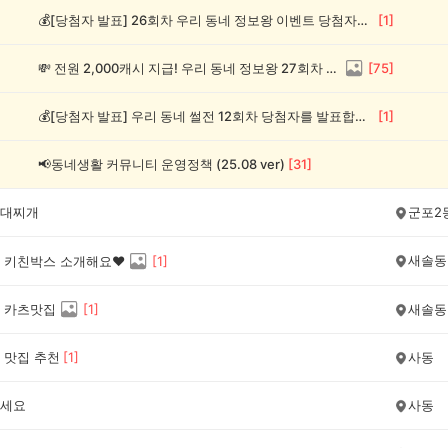
💰[당첨자 발표] 26회차 우리 동네 정보왕 이벤트 당첨자를 발표합니다!
[
1
]
💸 전원 2,000캐시 지급! 우리 동네 정보왕 27회차 (~8/10)
[
75
]
💰[당첨자 발표] 우리 동네 썰전 12회차 당첨자를 발표합니다!
[
1
]
📢동네생활 커뮤니티 운영정책 (25.08 ver)
[
31
]
대찌개
군포2
새솔동
 키친박스 소개해요❤️
[
1
]
 카츠맛집
[
1
]
새솔동
 맛집 추천
[
1
]
사동
세요
사동