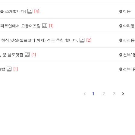
를 소개합니다!
[
4
]
이동
) 피트인에서 고등어조림
[
1
]
수리동
한식 맛집(셀프코너 까지) 적극 추천 합니다.
[
2
]
건건동
, 꾼 남도맛집
[
1
]
선부1
초밥
[
1
]
선부1
1
2
3