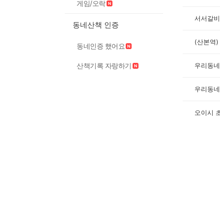
게임/오락
서서갈비
동네산책 인증
(산본역
동네인증 했어요
우리동네 
산책기록 자랑하기
우리동네
오이시 