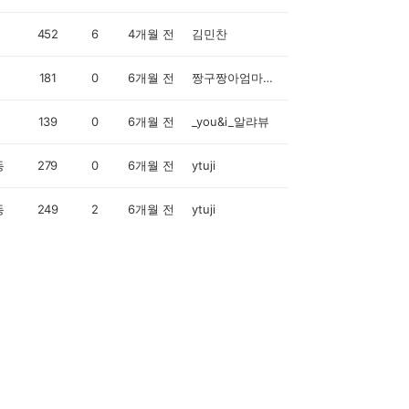
452
6
4개월 전
김민찬
181
0
6개월 전
짱구짱아엄마입니다
139
0
6개월 전
_you&i_알랴뷰
동
279
0
6개월 전
ytuji
동
249
2
6개월 전
ytuji