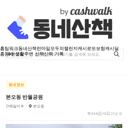
홈
팀워크
동네산책
런마일
모두의챌린지
캐시로또
보험
캐시딜
홈
동네 생활
주변 산책
산책 기록
본오동
동네 정보
본오동 반월공원
○해달이☆
본오동
648
19
3
1년 전