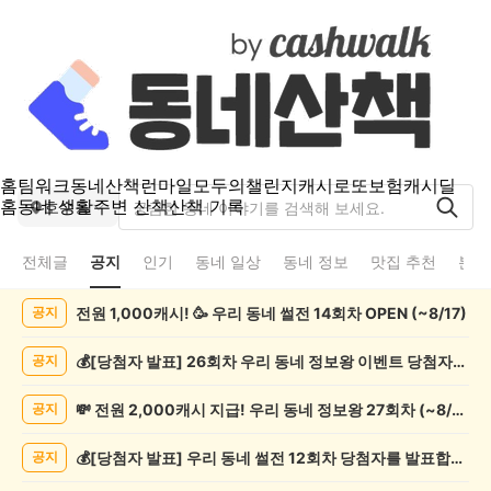
홈
팀워크
동네산책
런마일
모두의챌린지
캐시로또
보험
캐시딜
홈
동네 생활
주변 산책
산책 기록
호수동
전체글
공지
인기
동네 일상
동네 정보
맛집 추천
분실
호
전원 1,000캐시! 🥳 우리 동네 썰전 14회차 OPEN (~8/17)
공지
수
동
공
💰[당첨자 발표] 26회차 우리 동네 정보왕 이벤트 당첨자를 발표합니다!
공지
지
게
💸 전원 2,000캐시 지급! 우리 동네 정보왕 27회차 (~8/10)
공지
시
글
💰[당첨자 발표] 우리 동네 썰전 12회차 당첨자를 발표합니다!
공지
목
록