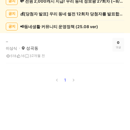
💸 전원 2,000캐시 지급! 우리 동네 정보왕 27회차 (~8/10)
공지
종
게
💰[당첨자 발표] 우리 동네 썰전 12회차 당첨자를 발표합니다!
공지
시
글
목
📢동네생활 커뮤니티 운영정책 (25.08 ver)
공지
록
..
0
성곡동
댓글
이상식
2개월 전
518
16
3
1