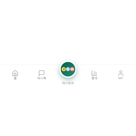
7
21
42
홈
캐시톡
통계
MY
캐시로또