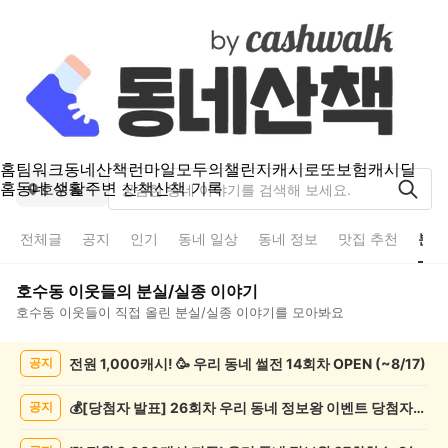
홈
팀워크
동네산책
런마일
모두의챌린지
캐시로또
보험
캐시딜
홈
동네 생활
주변 산책
산책 기록
호수동
전체글
공지
인기
동네 일상
동네 정보
맛집 추천
분실
호수동
이웃들의
분실/실종
이야기
호수동
이웃들이 직접 올린
분실/실종
이야기를 모아봐요
호
전원 1,000캐시! 🥳 우리 동네 썰전 14회차 OPEN (~8/17)
공지
수
동
분
💰[당첨자 발표] 26회차 우리 동네 정보왕 이벤트 당첨자를 발표합니다!
공지
실/
실