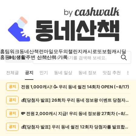
홈
팀워크
동네산책
런마일
모두의챌린지
캐시로또
보험
캐시딜
홈
동네 생활
주변 산책
산책 기록
성곡동
전체글
공지
인기
동네 일상
동네 정보
맛집 추천
분실
성
전원 1,000캐시! 🥳 우리 동네 썰전 14회차 OPEN (~8/17)
공지
곡
동
공
💰[당첨자 발표] 26회차 우리 동네 정보왕 이벤트 당첨자를 발표합니다!
공지
지
게
💸 전원 2,000캐시 지급! 우리 동네 정보왕 27회차 (~8/10)
공지
시
글
💰[당첨자 발표] 우리 동네 썰전 12회차 당첨자를 발표합니다!
공지
목
록