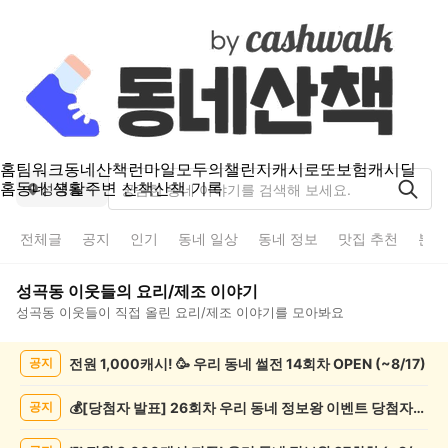
홈
팀워크
동네산책
런마일
모두의챌린지
캐시로또
보험
캐시딜
홈
동네 생활
주변 산책
산책 기록
성곡동
전체글
공지
인기
동네 일상
동네 정보
맛집 추천
분실
성곡동
이웃들의
요리/제조
이야기
성곡동
이웃들이 직접 올린
요리/제조
이야기를 모아봐요
성
전원 1,000캐시! 🥳 우리 동네 썰전 14회차 OPEN (~8/17)
공지
곡
동
요
💰[당첨자 발표] 26회차 우리 동네 정보왕 이벤트 당첨자를 발표합니다!
공지
리/
제