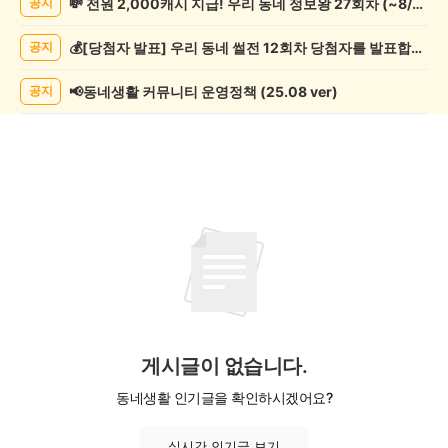
💸 전원 2,000캐시 지급! 우리 동네 정보왕 27회차 (~8/10)
공지
조
게
💰[당첨자 발표] 우리 동네 썰전 12회차 당첨자를 발표합니다!
공지
시
글
목
📢동네생활 커뮤니티 운영정책 (25.08 ver)
공지
록
게시글이 없습니다.
동네생활 인기글을 확인하시겠어요?
실시간 인기글 보기