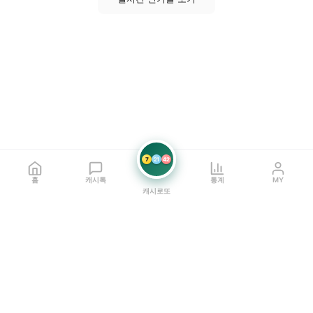
7
21
42
홈
캐시톡
통계
MY
캐시로또