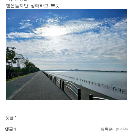
힘은들지만 상쾌하고 뿌듯
댓글 1
댓글
1
등록순
최신순