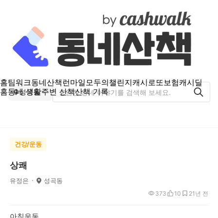
홈
팀워크
동네산책
런마일
모두의챌린지
캐시로또
보험
캐시딜
홈
동네 생활
주변 산책
산책 기록
성곡동
건강/운동
상쾌
유정은
성곡동
373
10
2
1년 전
아침운동...