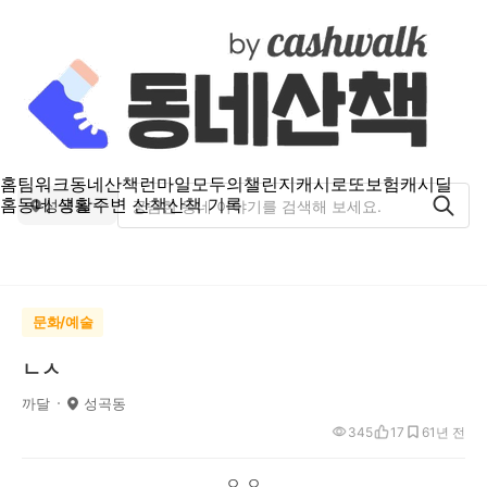
홈
팀워크
동네산책
런마일
모두의챌린지
캐시로또
보험
캐시딜
홈
동네 생활
주변 산책
산책 기록
성곡동
문화/예술
ㄴㅅ
까달
성곡동
345
17
6
1년 전
ㅇ,ㅇ