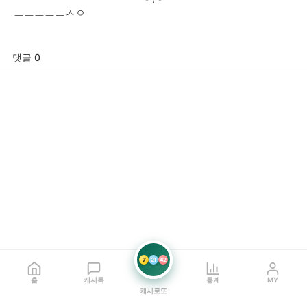
ㅡㅡㅡㅡㅡㅅㅇ
댓글 0
7
21
42
홈
캐시톡
통계
MY
캐시로또