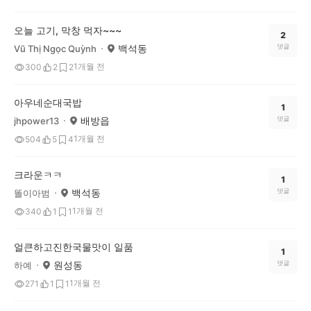
오늘 고기, 막창 먹자~~~
2
백석동
댓글
Vũ Thị Ngọc Quỳnh
1개월 전
300
2
2
아우네순대국밥
1
배방읍
댓글
jhpower13
1개월 전
504
5
4
크라운ㅋㅋ
1
백석동
댓글
똘이아범
1개월 전
340
1
1
얼큰하고진한국물맛이 일품
1
원성동
댓글
하예
1개월 전
271
1
1