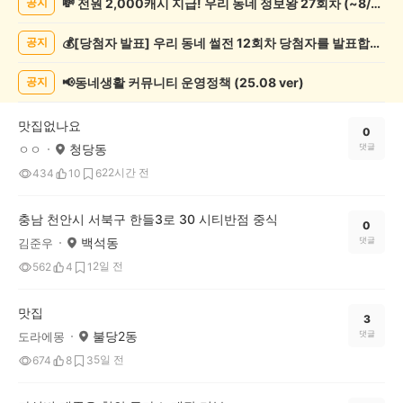
💸 전원 2,000캐시 지급! 우리 동네 정보왕 27회차 (~8/10)
공지
천
게
💰[당첨자 발표] 우리 동네 썰전 12회차 당첨자를 발표합니다!
공지
시
글
목
📢동네생활 커뮤니티 운영정책 (25.08 ver)
공지
록
맛집없나요
0
청당동
댓글
ㅇㅇ
22시간 전
434
10
6
충남 천안시 서북구 한들3로 30 시티반점 중식
0
백석동
댓글
김준우
2일 전
562
4
1
맛집
3
불당2동
댓글
도라에몽
5일 전
674
8
3