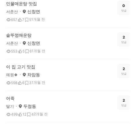
민물매운탕 맛집
0
신창면
댓글
서춘산
1개월 전
657
7
5
솥뚜껑매운탕
2
신창면
댓글
서춘산
1개월 전
553
5
6
이 집 고기 맛집
2
차암동
댓글
예원🍀
1개월 전
598
6
3
어죽
2
두정동
댓글
딸기
2개월 전
499
12
4