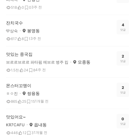
3주 전
518
0
0
잔치국수
4
봉명동
댓글
🩵상숙
3주 전
617
8
1
맛있는 중국집
2
모종동
댓글
브르르브르르 파타핌 에브르 병주 킴
4주 전
1.5천
24
8
몬스터꼬맹이
2
쌍용동
댓글
ㅎㅇ진
1개월 전
865
25
15
맛있어요~
0
읍내동
댓글
KR7CAFU
1개월 전
446
12
3