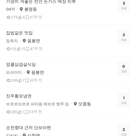
가성비 개좋은 천안 돈가스 매장 리뷰
3
봉명동
댓글
0411
1주 전
376
4
0
집밥같은 맛집
2
음봉면
댓글
정옥자
1주 전
1천
15
4
엉클삼겹살식당
0
음봉면
댓글
피쉬마미
2주 전
399
7
4
진주황포냉면
1
모종동
댓글
브르르브르르 파타핌 에브르 병주 킴
3주 전
285
1
0
순천향대 근처 단보라멘
2
신창면
댓글
리씨씨