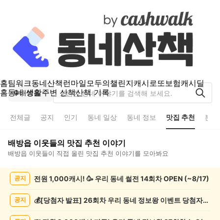
홈
팀워크
동네산책
런마일
모두의챌린지
캐시로또
보험
캐시딜
홈
동네 생활
주변 산책
산책 기록
배방읍
전체글
공지
인기
동네 일상
동네 정보
맛집 추천
분실
배방읍
이웃들의
맛집 추천
이야기
배방읍
이웃들이 직접 올린
맛집 추천
이야기를 모아봐요
배
전원 1,000캐시! 🥳 우리 동네 썰전 14회차 OPEN (~8/17)
공지
방
읍
맛
💰[당첨자 발표] 26회차 우리 동네 정보왕 이벤트 당첨자를 발표합니다!
공지
집
추