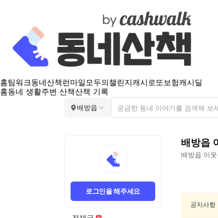
홈
팀워크
동네산책
런마일
모두의챌린지
캐시로또
보험
캐시딜
홈
동네 생활
주변 산책
산책 기록
배방읍
배방읍
배방읍
이웃
배
방
로그인을 해주세요
읍
동
공지사항
네
전체글