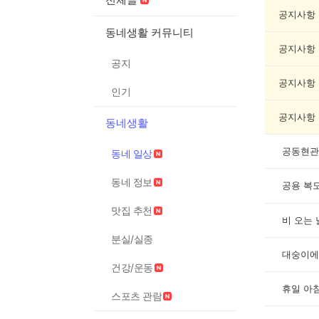
일
상
공지사항
게
동네생활 커뮤니티
시
공지사항
글
공지
목
록
공지사항
인기
공지사항
동네생활
동네 일상
동네 정보
맛집 추천
비 오는 
분실/실종
대숭이에
건강/운동
휴일 아침
스포츠 관람