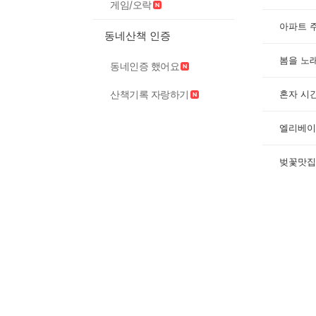
게임/오락
동네산책 인증
봄을 노
동네인증 했어요
혼자 시
산책기록 자랑하기
벚꽃맛집