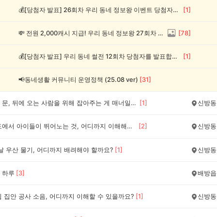
💰[당첨자 발표] 26회차 우리 동네 정보왕 이벤트 당첨자를 발표합니다!
[
1
]
💸 전원 2,000캐시 지급! 우리 동네 정보왕 27회차 (~8/10)
[
78
]
💰[당첨자 발표] 우리 동네 썰전 12회차 당첨자를 발표합니다!
[
1
]
📢동네생활 커뮤니티 운영정책 (25.08 ver)
[
31
]
공동현관 문, 뒤에 오는 사람을 위해 잡아주는 게 매너일까요?
[
1
]
신방동
공용 복도에서 아이들이 뛰어노는 것, 어디까지 이해해야 할까요?
[
2
]
신방동
날 우산 물기, 어디까지 배려해야 할까요?
[
1
]
신방동
 하루
[
3
]
배방읍
 집안 공사 소음, 어디까지 이해할 수 있을까요?
[
1
]
신방동