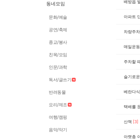
배방읍 
동네모임
문화/예술
공연/축제
차량주차
종교/봉사
매일운동
친목/모임
인문/과학
슬기로운
독서/글쓰기
베란다식
반려동물
요리/제조
택배를 문
여행/캠핑
산책
[
3
]
음악/악기
아랫층 