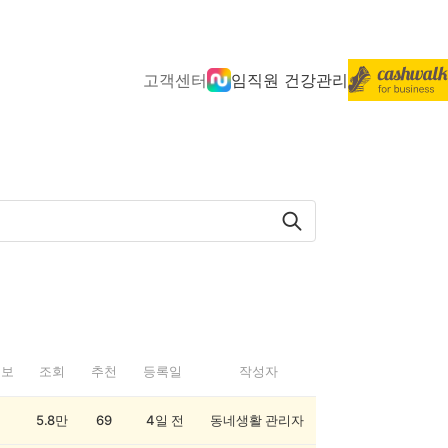
고객센터
임직원 건강관리
정보
조회
추천
등록일
작성자
5.8만
69
4일 전
동네생활 관리자