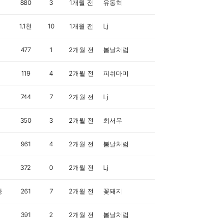
880
3
1개월 전
유동혁
1.1천
10
1개월 전
Lj
477
1
2개월 전
봄날처럼
119
4
2개월 전
피쉬마미
744
7
2개월 전
Lj
350
3
2개월 전
최서우
961
4
2개월 전
봄날처럼
372
0
2개월 전
Lj
동
261
7
2개월 전
꽃돼지
391
2
2개월 전
봄날처럼