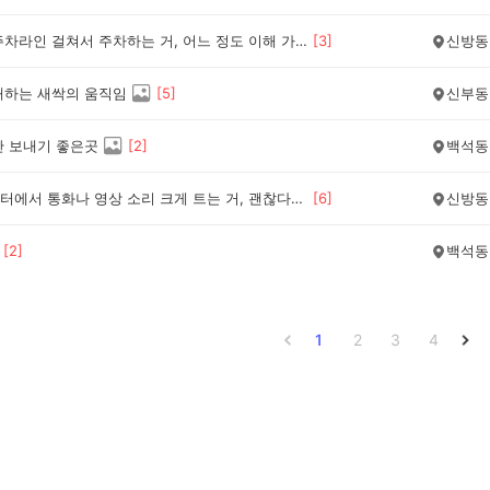
아파트 주차라인 걸쳐서 주차하는 거, 어느 정도 이해 가능할까요?
[
3
]
신방동
래하는 새싹의 움직임
[
5
]
신부동
간 보내기 좋은곳
[
2
]
백석동
엘리베이터에서 통화나 영상 소리 크게 트는 거, 괜찮다고 보시나요?
[
6
]
신방동
[
2
]
백석동
1
2
3
4