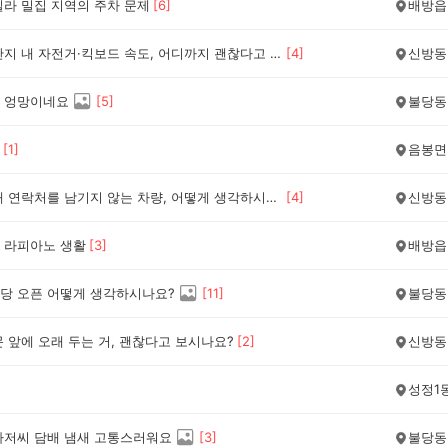
빌라 밀집 지역의 주차 문제
[
6
]
배방읍
아파트 단지 내 자전거·킥보드 속도, 어디까지 괜찮다고 보시나요?
[
4
]
신방동
 엉망이네요
[
5
]
불당동
[
1
]
음봉면
주차할 때 연락처를 남기지 않는 차량, 어떻게 생각하시나요?
[
4
]
신방동
 라피아노 생활
[
3
]
배방읍
당 오픈 어떻게 생각하시나요?
[
11
]
불당동
 앞에 오래 두는 거, 괜찮다고 보시나요?
[
2
]
신방동
성정1
아저씨 담배 냄새 고통스러워요
[
3
]
불당동