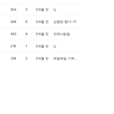
554
3
3개월 전
Lj
548
6
3개월 전
상큼한 향기~♡
430
8
3개월 전
언제나맑음
276
1
3개월 전
Lj
138
2
3개월 전
매일매일 기쁘게 걷자🚶‍♀️