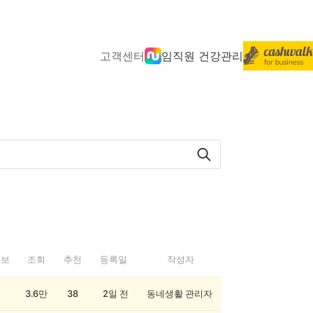
고객센터
임직원 건강관리
정보
조회
추천
등록일
작성자
3.6만
38
2일 전
동네생활 관리자