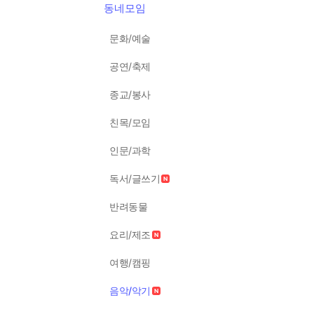
동네모임
문화/예술
공연/축제
종교/봉사
친목/모임
인문/과학
독서/글쓰기
반려동물
요리/제조
여행/캠핑
음악/악기