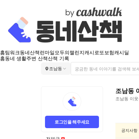
홈
팀워크
동네산책
런마일
모두의챌린지
캐시로또
보험
캐시딜
홈
동네 생활
주변 산책
산책 기록
조남동
조남동
조남동
이웃
조
남
로그인을 해주세요
동
음
공지사항
악/
전체글