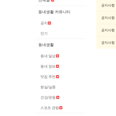
악
기
공지사항
게
동네생활 커뮤니티
시
공지사항
글
공지
목
록
공지사항
인기
공지사항
동네생활
동네 일상
동네 정보
맛집 추천
분실/실종
건강/운동
스포츠 관람