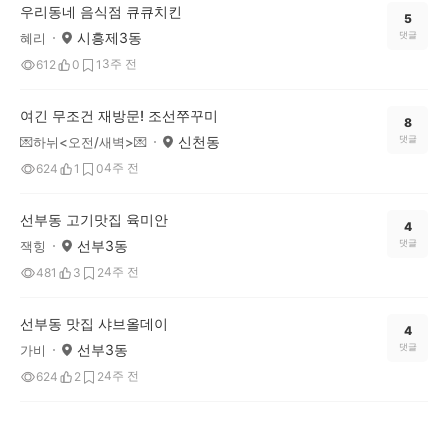
우리동네 음식점 큐큐치킨
5
시흥제3동
댓글
혜리
3주 전
612
0
1
여긴 무조건 재방문! 조선쭈꾸미
8
신천동
댓글
💌하뉘<오전/새벽>💌
4주 전
624
1
0
선부동 고기맛집 육미안
4
선부3동
댓글
잭힝
4주 전
481
3
2
선부동 맛집 샤브올데이
4
선부3동
댓글
가비
4주 전
624
2
2