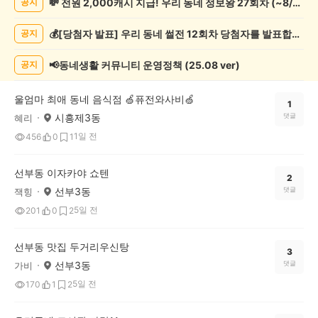
💸 전원 2,000캐시 지급! 우리 동네 정보왕 27회차 (~8/10)
공지
보
게
💰[당첨자 발표] 우리 동네 썰전 12회차 당첨자를 발표합니다!
공지
시
글
목
📢동네생활 커뮤니티 운영정책 (25.08 ver)
공지
록
울엄마 최애 동네 음식점 🍏퓨전와사비🍏
1
시흥제3동
댓글
혜리
1일 전
456
0
1
선부동 이자카야 쇼텐
2
선부3동
댓글
잭힝
5일 전
201
0
2
선부동 맛집 두거리우신탕
3
선부3동
댓글
가비
5일 전
170
1
2