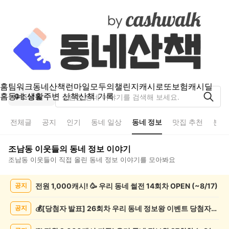
홈
팀워크
동네산책
런마일
모두의챌린지
캐시로또
보험
캐시딜
홈
동네 생활
주변 산책
산책 기록
조남동
전체글
공지
인기
동네 일상
동네 정보
맛집 추천
분실
조남동
이웃들의
동네 정보
이야기
조남동
이웃들이 직접 올린
동네 정보
이야기를 모아봐요
조
전원 1,000캐시! 🥳 우리 동네 썰전 14회차 OPEN (~8/17)
공지
남
동
동
💰[당첨자 발표] 26회차 우리 동네 정보왕 이벤트 당첨자를 발표합니다!
공지
네
정