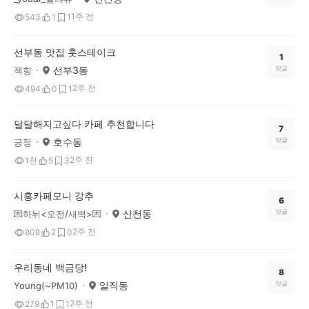
1주 전
543
1
1
선부동 맛집 훗스테이크
1
선부3동
댓글
잭힝
2주 전
494
0
1
달달해지고싶다 카페 추천합니다
7
호수동
댓글
긍정
2주 전
1천
5
3
시흥카페모니 강추
6
신천동
댓글
💌하뉘<오전/새벽>💌
2주 전
808
2
0
우리동네 백금당!
8
일직동
댓글
Young(~PM10)
2주 전
279
1
1