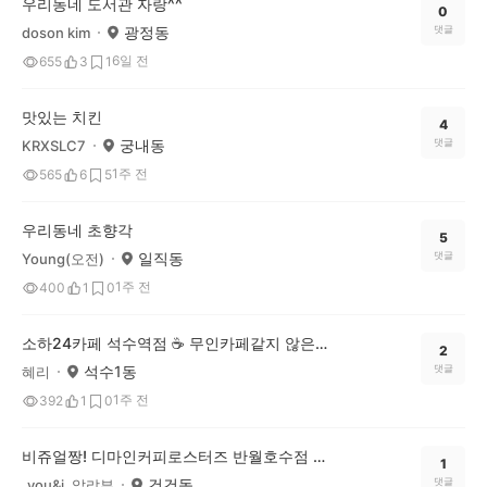
우리동네 도서관 자랑^^
0
광정동
댓글
doson kim
6일 전
655
3
1
맛있는 치킨
4
궁내동
댓글
KRXSLC7
1주 전
565
6
5
우리동네 초향각
5
일직동
댓글
Young(오전)
1주 전
400
1
0
소하24카페 석수역점 ☕️ 무인카페같지 않은 무인카페
2
석수1동
댓글
혜리
1주 전
392
1
0
비쥬얼짱! 디마인커피로스터즈 반월호수점 카페
1
건건동
댓글
_you&i_알랴뷰