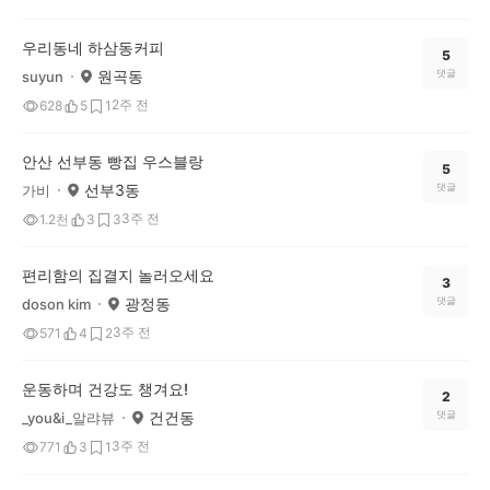
우리동네 하삼동커피
5
원곡동
댓글
suyun
2주 전
628
5
1
안산 선부동 빵집 우스블랑
5
선부3동
댓글
가비
3주 전
1.2천
3
3
편리함의 집결지 놀러오세요
3
광정동
댓글
doson kim
3주 전
571
4
2
운동하며 건강도 챙겨요!
2
건건동
댓글
_you&i_알랴뷰
3주 전
771
3
1