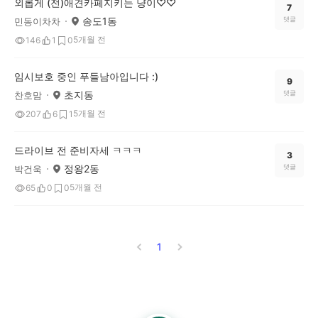
외롭게 (전)애견카페지키는 냥이♡♡
7
송도1동
댓글
민동이차차
5개월 전
146
1
0
임시보호 중인 푸들남아입니다 :)
9
초지동
댓글
찬호맘
5개월 전
207
6
1
드라이브 전 준비자세 ㅋㅋㅋ
3
정왕2동
댓글
박건욱
5개월 전
65
0
0
1