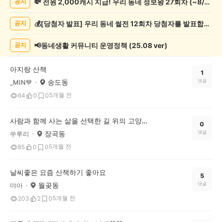
💸 전원 2,000캐시 지급! 우리 동네 정보왕 27회차 (~8/10)
공지
동
물
💰[당첨자 발표] 우리 동네 썰전 12회차 당첨자를 발표합니다!
공지
게
시
글
📢동네생활 커뮤니티 운영정책 (25.08 ver)
공지
목
록
아지랑 산책
1
송도동
댓글
_MIN💙
5개월 전
64
0
0
사람과 함께 사는 삶을 선택한 길 위의 고양이들
0
장곡동
댓글
쑤루리
5개월 전
85
0
0
날씨좋은 요즘 산책하기 좋아요
5
월곶동
댓글
먀아
5개월 전
203
2
0