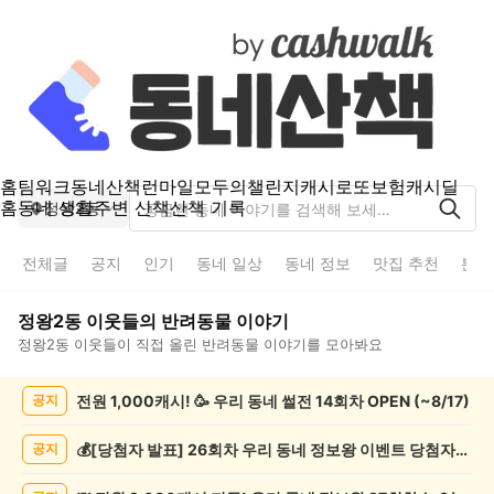
홈
팀워크
동네산책
런마일
모두의챌린지
캐시로또
보험
캐시딜
홈
동네 생활
주변 산책
산책 기록
정왕2동
전체글
공지
인기
동네 일상
동네 정보
맛집 추천
분실
정왕2동
이웃들의
반려동물
이야기
정왕2동
이웃들이 직접 올린
반려동물
이야기를 모아봐요
정
전원 1,000캐시! 🥳 우리 동네 썰전 14회차 OPEN (~8/17)
공지
왕
2
동
💰[당첨자 발표] 26회차 우리 동네 정보왕 이벤트 당첨자를 발표합니다!
공지
반
려