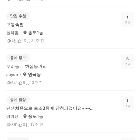
맛집 추천
1
댓글
고봉족발
송도1동
폴리맘
2주 전
1천
15
3
동네 정보
5
댓글
우리동네 하삼동커피
원곡동
suyun
3주 전
641
5
1
동네 일상
1
댓글
난생처음으로 로또3등에 당첨되었어요~~~무료로 수동번호받고 너무 깜짝놀랐어요~
송도1동
이미선
3주 전
361
0
1