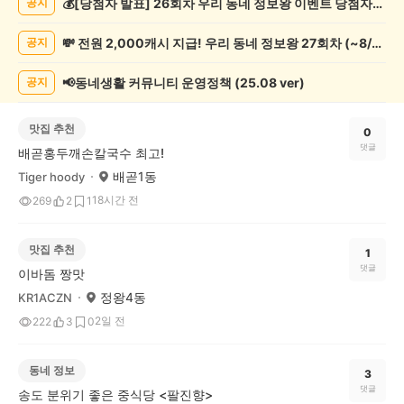
💰[당첨자 발표] 26회차 우리 동네 정보왕 이벤트 당첨자를 발표합니다!
공지
글
게
💸 전원 2,000캐시 지급! 우리 동네 정보왕 27회차 (~8/10)
공지
시
글
목
📢동네생활 커뮤니티 운영정책 (25.08 ver)
공지
록
맛집 추천
0
댓글
배곧홍두깨손칼국수 최고!
배곧1동
Tiger hoody
18시간 전
269
2
1
맛집 추천
1
댓글
이바돔 짱맛
정왕4동
KR1ACZN
2일 전
222
3
0
동네 정보
3
댓글
송도 분위기 좋은 중식당 <팔진향>