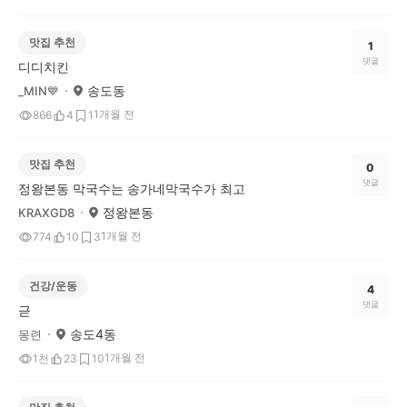
맛집 추천
1
댓글
디디치킨
송도동
_MIN💙
1개월 전
866
4
1
맛집 추천
0
댓글
정왕본동 막국수는 송가네막국수가 최고
정왕본동
KRAXGD8
1개월 전
774
10
3
건강/운동
4
댓글
귿
송도4동
몽련
1개월 전
1천
23
10