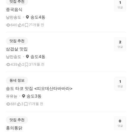
맛집 추천
1
댓글
중국음식
송도4동
낭만송도
1개월 전
640
6
7
맛집 추천
2
댓글
삼겹살 맛집
송도4동
낭만송도
1개월 전
439
2
3
동네 정보
1
댓글
송도 타코 맛집 <띠오데산타바바라>
송도3동
뀨유뉸
1개월 전
681
3
1
맛집 추천
0
댓글
홍의통닭