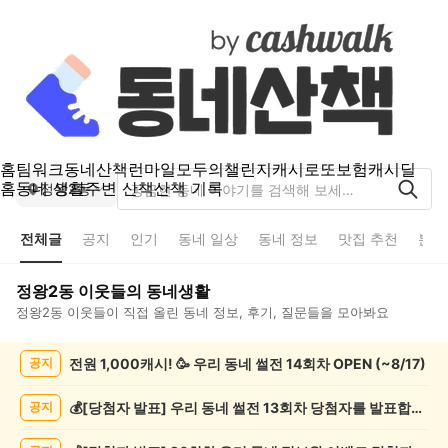
홈
팀워크
동네산책
런마일
모두의챌린지
캐시로또
보험
캐시딜
홈
동네 생활
주변 산책
산책 기록
정왕2동
전체글
공지
인기
동네 일상
동네 정보
맛집 추천
분실
정왕2동
이웃들의 동네생활
정왕2동
이웃들이 직접 올린 동네 정보, 후기, 질문들을 모아봐요
정
전원 1,000캐시! 🥳 우리 동네 썰전 14회차 OPEN (~8/17)
공지
왕
2
동
💰[당첨자 발표] 우리 동네 썰전 13회차 당첨자를 발표합니다!
공지
전
체