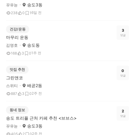
송도3동
뀨유뉸
6일 전
238
0
1
건강/운동
3
댓글
마무리 운동
송도동
김명호
1주 전
168
3
0
맛집 추천
0
댓글
그린앤코
배곧2동
스위티
2주 전
887
3
0
동네 정보
2
댓글
송도 트리플 근처 카페 추천 <브브스>
송도3동
뀨유뉸
2주 전
405
2
0