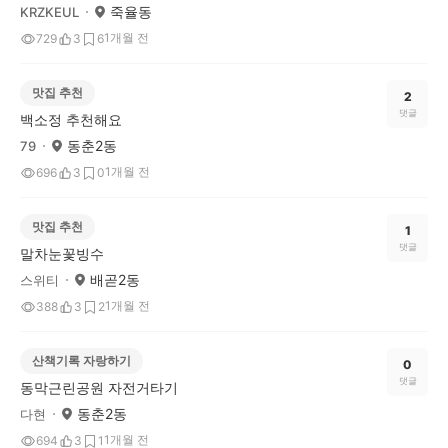
죽율동
KRZKEUL
1개월 전
729
3
6
맛집 추천
2
댓글
백소정 추천해요
동춘2동
79
1개월 전
696
3
0
맛집 추천
1
댓글
말차눈꽃빙수
배곧2동
스위티
1개월 전
388
3
2
산책기록 자랑하기
0
댓글
동막근린공원 자전거타기
동춘2동
다현
1개월 전
694
3
1