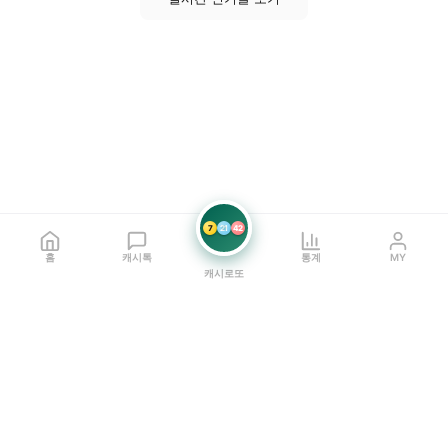
7
21
42
홈
캐시톡
통계
MY
캐시로또