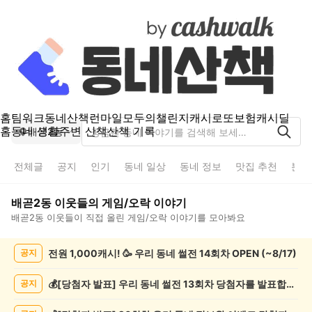
홈
팀워크
동네산책
런마일
모두의챌린지
캐시로또
보험
캐시딜
홈
동네 생활
주변 산책
산책 기록
배곧2동
전체글
공지
인기
동네 일상
동네 정보
맛집 추천
분실
배곧2동
이웃들의
게임/오락
이야기
배곧2동
이웃들이 직접 올린
게임/오락
이야기를 모아봐요
배
전원 1,000캐시! 🥳 우리 동네 썰전 14회차 OPEN (~8/17)
공지
곧
2
동
💰[당첨자 발표] 우리 동네 썰전 13회차 당첨자를 발표합니다!
공지
게
임/