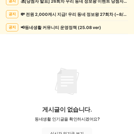
💰[당첨자 발표] 26회차 우리 동네 정보왕 이벤트 당첨자를 발표합니다!
공지
오
락
💸 전원 2,000캐시 지급! 우리 동네 정보왕 27회차 (~8/10)
공지
게
시
글
📢동네생활 커뮤니티 운영정책 (25.08 ver)
공지
목
록
게시글이 없습니다.
동네생활 인기글을 확인하시겠어요?
실시간 인기글 보기