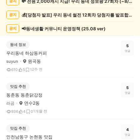
💸 전원 2,000캐시 지급! 우리 동네 정보왕 27회차 (~8/10)
공지
글
게
💰[당첨자 발표] 우리 동네 썰전 12회차 당첨자를 발표합니다!
공지
시
글
목
📢동네생활 커뮤니티 운영정책 (25.08 ver)
공지
록
동네 정보
5
댓글
우리동네 하삼동커피
원곡동
suyun
2주 전
610
5
1
맛집 추천
5
댓글
동춘동 동춘닭강정
연수2동
라곰
1개월 전
936
4
0
맛집 추천
4
댓글
인천남동구 논현동 맛집