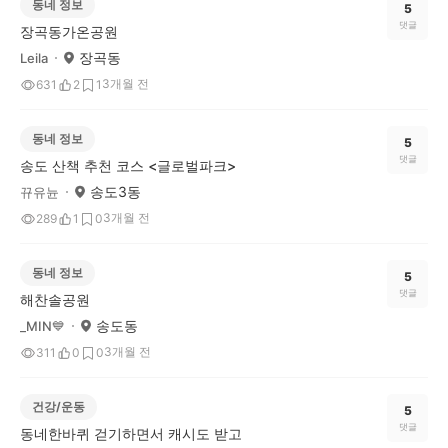
동네 정보
5
댓글
장곡동가온공원
장곡동
Leila
3개월 전
631
2
1
동네 정보
5
댓글
송도 산책 추천 코스 <글로벌파크>
송도3동
뀨유뉸
3개월 전
289
1
0
동네 정보
5
댓글
해찬솔공원
송도동
_MIN💙
3개월 전
311
0
0
건강/운동
5
댓글
동네한바퀴 걷기하면서 캐시도 받고