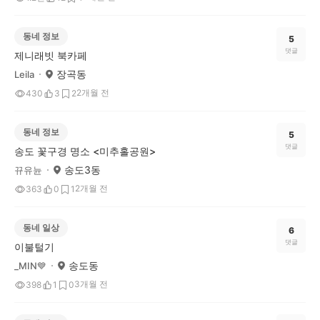
동네 정보
5
댓글
제니래빗 북카페
장곡동
Leila
2개월 전
430
3
2
동네 정보
5
댓글
송도 꽃구경 명소 <미추홀공원>
송도3동
뀨유뉸
2개월 전
363
0
1
동네 일상
6
댓글
이불털기
송도동
_MIN💙
3개월 전
398
1
0