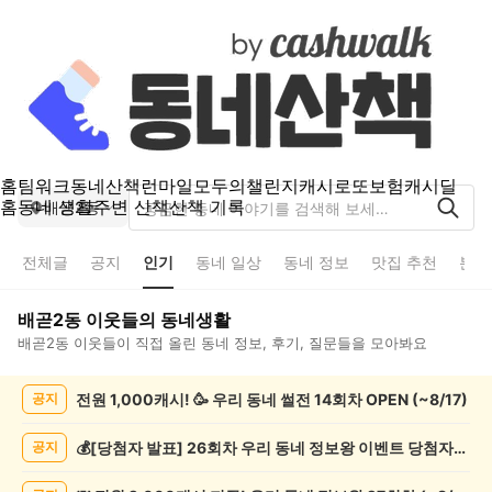
홈
팀워크
동네산책
런마일
모두의챌린지
캐시로또
보험
캐시딜
홈
동네 생활
주변 산책
산책 기록
배곧2동
전체글
공지
인기
동네 일상
동네 정보
맛집 추천
분실
배곧2동
이웃들의 동네생활
배곧2동
이웃들이 직접 올린 동네 정보, 후기, 질문들을 모아봐요
배
전원 1,000캐시! 🥳 우리 동네 썰전 14회차 OPEN (~8/17)
공지
곧
2
동
💰[당첨자 발표] 26회차 우리 동네 정보왕 이벤트 당첨자를 발표합니다!
공지
인
기