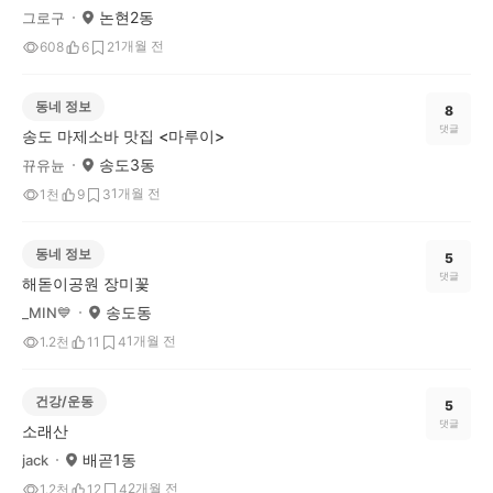
논현2동
그로구
1개월 전
608
6
2
동네 정보
8
댓글
송도 마제소바 맛집 <마루이>
송도3동
뀨유뉸
1개월 전
1천
9
3
동네 정보
5
댓글
해돋이공원 장미꽃
송도동
_MIN💙
1개월 전
1.2천
11
4
건강/운동
5
댓글
소래산
배곧1동
jack
2개월 전
1.2천
12
4