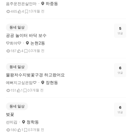
하중동
음주운전은살인마
3개월 전
465
4
1
동네 일상
5
댓글
공공 놀이터 바닥 보수
논현2동
♡희야♡
3개월 전
187
4
0
동네 일상
6
댓글
물왕저수지벚꽃구경 하고왔어요
장현동
예뻐지고싶은맘♡
3개월 전
151
1
0
동네 일상
6
댓글
벚꽃
청학동
선미김
3개월 전
180
1
0