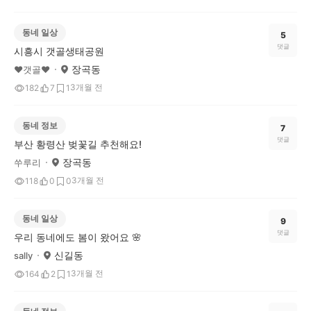
동네 일상
5
댓글
시흥시 갯골생태공원
장곡동
❤갯골❤
3개월 전
182
7
1
동네 정보
7
댓글
부산 황령산 벚꽃길 추천해요!
장곡동
쑤루리
3개월 전
118
0
0
동네 일상
9
댓글
우리 동네에도 봄이 왔어요 🌸
신길동
sally
3개월 전
164
2
1