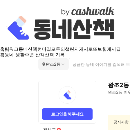
홈
팀워크
동네산책
런마일
모두의챌린지
캐시로또
보험
캐시딜
홈
동네 생활
주변 산책
산책 기록
왕조2동
왕조2동
왕조2동
이웃
왕
조
로그인을 해주세요
2
동
공지사항
음
전체글