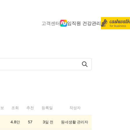
고객센터
임직원 건강관리
정보
조회
추천
등록일
작성자
4.8만
57
3일 전
동네생활 관리자