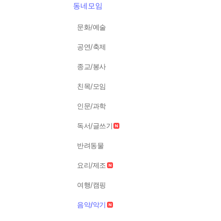
동네모임
문화/예술
공연/축제
종교/봉사
친목/모임
인문/과학
독서/글쓰기
반려동물
요리/제조
여행/캠핑
음악/악기