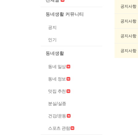
악/
악
공지사항
기
동네생활 커뮤니티
게
공지사항
시
공지
글
목
공지사항
인기
록
공지사항
동네생활
동네 일상
동네 정보
맛집 추천
분실/실종
건강/운동
스포츠 관람