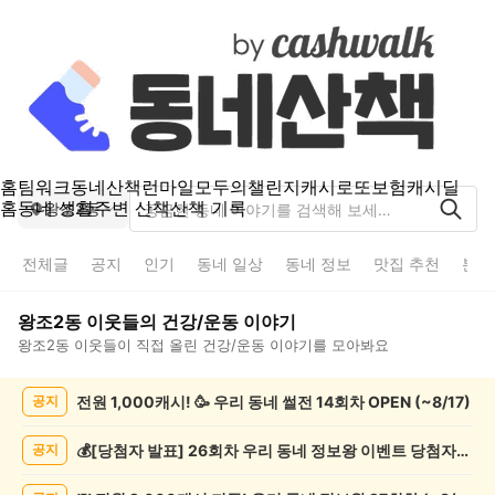
홈
팀워크
동네산책
런마일
모두의챌린지
캐시로또
보험
캐시딜
홈
동네 생활
주변 산책
산책 기록
왕조2동
전체글
공지
인기
동네 일상
동네 정보
맛집 추천
분실
왕조2동
이웃들의
건강/운동
이야기
왕조2동
이웃들이 직접 올린
건강/운동
이야기를 모아봐요
왕
전원 1,000캐시! 🥳 우리 동네 썰전 14회차 OPEN (~8/17)
공지
조
2
동
💰[당첨자 발표] 26회차 우리 동네 정보왕 이벤트 당첨자를 발표합니다!
공지
건
강/