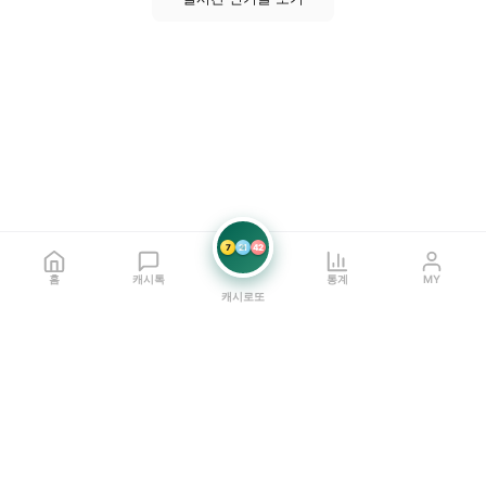
7
21
42
홈
캐시톡
통계
MY
캐시로또