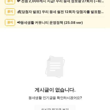
💸 전원 2,000캐시 지급! 우리 동네 정보왕 27회차 (~8/10)
공지
운
동
💰[당첨자 발표] 우리 동네 썰전 12회차 당첨자를 발표합니다!
공지
게
시
글
📢동네생활 커뮤니티 운영정책 (25.08 ver)
공지
목
록
게시글이 없습니다.
동네생활 인기글을 확인하시겠어요?
실시간 인기글 보기