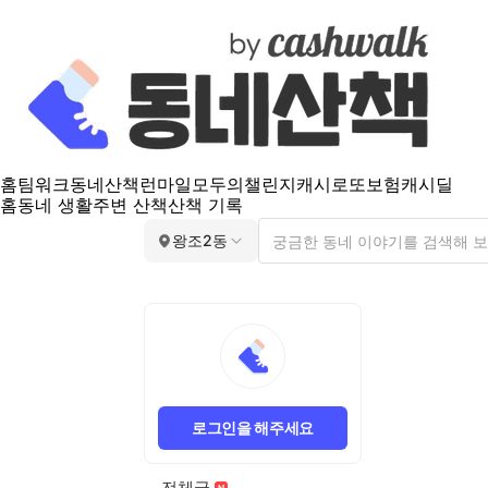
홈
팀워크
동네산책
런마일
모두의챌린지
캐시로또
보험
캐시딜
홈
동네 생활
주변 산책
산책 기록
왕조2동
로그인을 해주세요
전체글