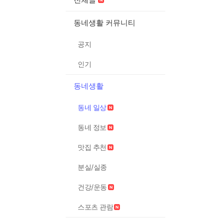
동네생활 커뮤니티
공지
인기
동네생활
동네 일상
동네 정보
맛집 추천
분실/실종
건강/운동
스포츠 관람