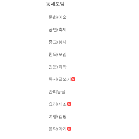
동네모임
문화/예술
공연/축제
종교/봉사
친목/모임
인문/과학
독서/글쓰기
반려동물
요리/제조
여행/캠핑
음악/악기