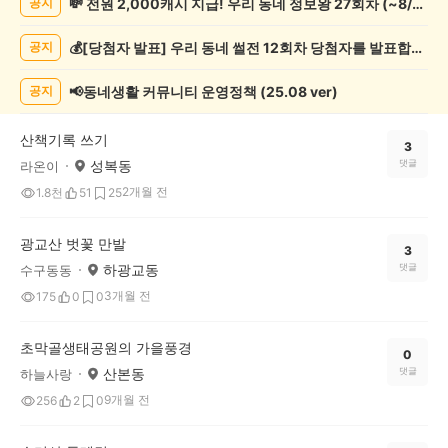
💸 전원 2,000캐시 지급! 우리 동네 정보왕 27회차 (~8/10)
공지
록
자
💰[당첨자 발표] 우리 동네 썰전 12회차 당첨자를 발표합니다!
공지
랑
하
기
📢동네생활 커뮤니티 운영정책 (25.08 ver)
공지
게
시
산책기록 쓰기
글
3
성복동
댓글
라온이
목
록
2개월 전
1.8천
51
25
광교산 벗꽃 만발
3
하광교동
댓글
수구동동
3개월 전
175
0
0
초막골생태공원의 가을풍경
0
산본동
댓글
하늘사랑
9개월 전
256
2
0