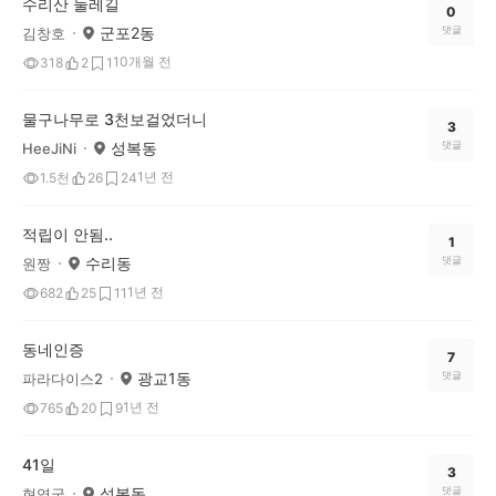
수리산 둘레길
0
군포2동
댓글
김창호
10개월 전
318
2
1
물구나무로 3천보걸었더니
3
성복동
댓글
HeeJiNi
1년 전
1.5천
26
24
적립이 안됨..
1
수리동
댓글
원짱
1년 전
682
25
11
동네인증
7
광교1동
댓글
파라다이스2
1년 전
765
20
9
41일
3
성복동
댓글
현영국