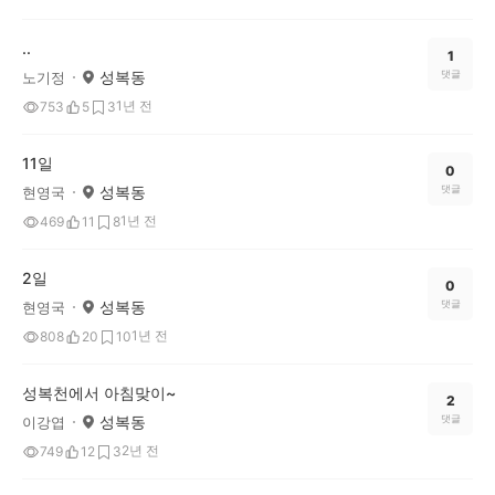
..
1
성복동
댓글
노기정
1년 전
753
5
3
11일
0
성복동
댓글
현영국
1년 전
469
11
8
2일
0
성복동
댓글
현영국
1년 전
808
20
10
성복천에서 아침맞이~
2
성복동
댓글
이강엽
2년 전
749
12
3