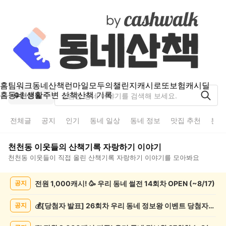
홈
팀워크
동네산책
런마일
모두의챌린지
캐시로또
보험
캐시딜
홈
동네 생활
주변 산책
산책 기록
천천동
전체글
공지
인기
동네 일상
동네 정보
맛집 추천
분실
천천동
이웃들의
산책기록 자랑하기
이야기
천천동
이웃들이 직접 올린
산책기록 자랑하기
이야기를 모아봐요
천
전원 1,000캐시! 🥳 우리 동네 썰전 14회차 OPEN (~8/17)
공지
천
동
산
💰[당첨자 발표] 26회차 우리 동네 정보왕 이벤트 당첨자를 발표합니다!
공지
책
기