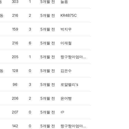
동
303
1
5개월 전
늘픔
동
216
2
5개월 전
KR4B75C
159
3
5개월 전
박지우
216
6
5개월 전
이재철
205
1
5개월 전
짱구짱아엄마입니다
동
128
0
5개월 전
김은수
96
3
5개월 전
로얄팰리's
206
2
5개월 전
윤어빵
207
0
5개월 전
🥔
142
0
5개월 전
짱구짱아엄마입니다