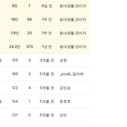
9천
7
4일 전
동네생활 관리자
16만
69
1주 전
동네생활 관리자
1.9만
20
1주 전
동네생활 관리자
24.2만
570
1년 전
동네생활 관리자
동
319
4
3개월 전
성현
199
3
5개월 전
_you&i_알랴뷰
122
4
5개월 전
김민승
동
154
1
5개월 전
호호호
127
0
5개월 전
상민