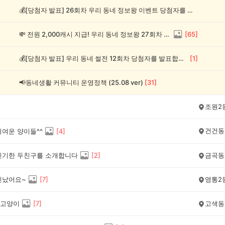
💰[당첨자 발표] 26회차 우리 동네 정보왕 이벤트 당첨자를 발표합니다!
💸 전원 2,000캐시 지급! 우리 동네 정보왕 27회차 (~8/10)
[
65
]
💰[당첨자 발표] 우리 동네 썰전 12회차 당첨자를 발표합니다!
[
1
]
📢동네생활 커뮤니티 운영정책 (25.08 ver)
[
31
]
조원2
건건동
귀여운 양이들^^
[
4
]
신기한 두친구를 소개합니다
[
2
]
금곡동
신났어요~
[
7
]
영통2
고양이
[
7
]
고색동