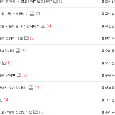
먹이 줘야하나, 길고양이? 들고양이?
[
3
]
조원2
 향수를 소개합니다
[
7
]
곡반정
보물 가을이를 소개합니다^^
[
2
]
파장동
검은 고양이 네로
[
5
]
인계동
산책합니다
[
8
]
수리동
콩
[
5
]
오목천
겨운 냥이❤
[
3
]
구운동
강아지 소개합니다~
[
13
]
성복동
[
3
]
고기동
 고양이가 살고있어요
[
7
]
수리동