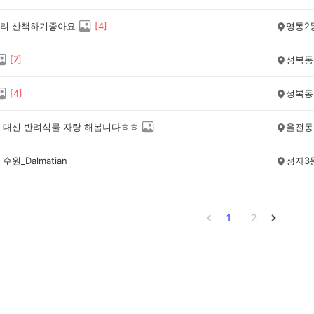
려 산책하기좋아요
[
4
]
영통2
[
7
]
성복동
[
4
]
성복동
 대신 반려식물 자랑 해봅니다ㅎㅎ
율전동
수원_Dalmatian
정자3
1
2