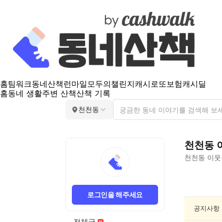
홈
팀워크
동네산책
런마일
모두의챌린지
캐시로또
보험
캐시딜
홈
동네 생활
주변 산책
산책 기록
천천동
천천동
천천동
이웃
천
천
로그인을 해주세요
동
반
공지사항
려
전체글