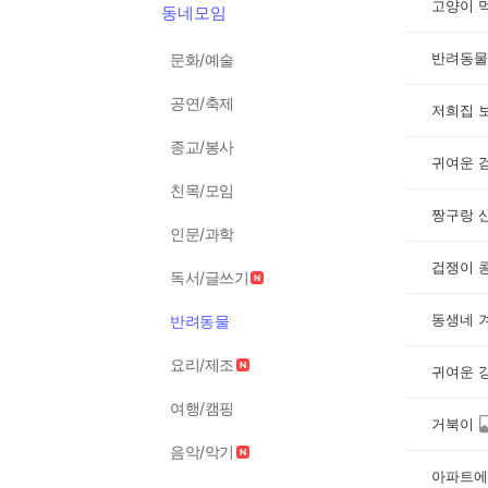
고양이 
동네모임
반려동물
문화/예술
공연/축제
저희집 
종교/봉사
귀여운 
친목/모임
짱구랑 
인문/과학
겁쟁이 
독서/글쓰기
동생네 
반려동물
요리/제조
귀여운 
여행/캠핑
거북이
음악/악기
아파트에