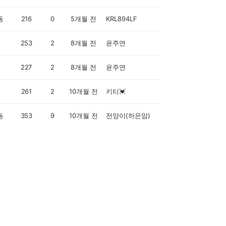
동
216
0
5개월 전
KRL894LF
253
2
8개월 전
윤주연
227
2
8개월 전
윤주연
261
2
10개월 전
키티💓
동
353
9
10개월 전
전양이(하은맘)