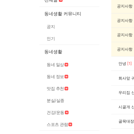
동
물
공지사항
게
동네생활 커뮤니티
시
공지사항
글
공지
목
록
공지사항
인기
공지사항
동네생활
안녕
[
1
]
동네 일상
동네 정보
회사앞 
맛집 추천
우리집 
분실/실종
시골개 
건강/운동
골목대장
스포츠 관람