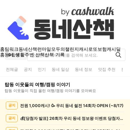
홈
팀워크
동네산책
런마일
모두의챌린지
캐시로또
보험
캐시딜
홈
동네 생활
주변 산책
산책 기록
탑동
전체글
공지
인기
동네 일상
동네 정보
맛집 추천
분실
탑동
이웃들의
여행/캠핑
이야기
탑동
이웃들이 직접 올린
여행/캠핑
이야기를 모아봐요
탑
전원 1,000캐시! 🥳 우리 동네 썰전 14회차 OPEN (~8/17)
공지
동
여
행/
💰[당첨자 발표] 26회차 우리 동네 정보왕 이벤트 당첨자를 발표합니다!
공지
캠
핑