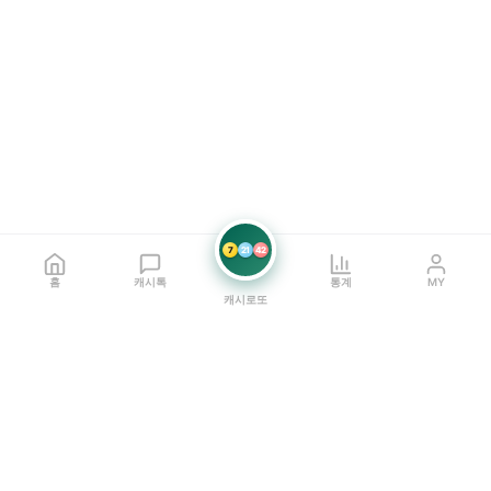
7
21
42
홈
캐시톡
통계
MY
캐시로또