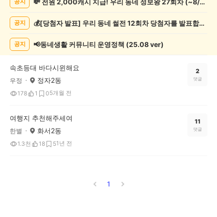
💸 전원 2,000캐시 지급! 우리 동네 정보왕 27회차 (~8/10)
공지
게
시
💰[당첨자 발표] 우리 동네 썰전 12회차 당첨자를 발표합니다!
공지
글
목
록
📢동네생활 커뮤니티 운영정책 (25.08 ver)
공지
속초등대 바다시윈해요
2
정자2동
댓글
우정
5개월 전
178
1
0
여행지 추천해주세여
11
화서2동
댓글
한별
1년 전
1.3천
18
5
1