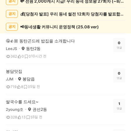
💸 전원 2,000캐시 지급! 우리 동네 정보왕 27회차 (~8/10)
공지
게
시
💰[당첨자 발표] 우리 동네 썰전 12회차 당첨자를 발표합니다!
공지
글
목
록
📢동네생활 커뮤니티 운영정책 (25.08 ver)
공지
🤤👍🏼 동탄곤드레 밥집을 소개합니다
0
동탄2동
댓글
LeeJS
10시간 전
362
0
0
봉담맛집
0
봉담읍
댓글
JJM
5일 전
719
8
0
쌀국수를 드세요~
1
권선2동
댓글
2young호
5일 전
328
13
5