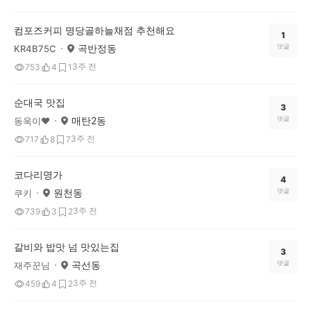
컴포즈커피 명당골하늘채점 추천해요
1
곡반정동
댓글
KR4B75C
3주 전
753
4
1
순대국 맛집
3
매탄2동
댓글
동욱이♥
3주 전
717
8
7
코다리명가
4
원천동
댓글
쿠키
3주 전
739
3
2
갈비와 밥맛 넘 맛있는집
3
곡선동
댓글
재주꾼님
3주 전
459
4
2