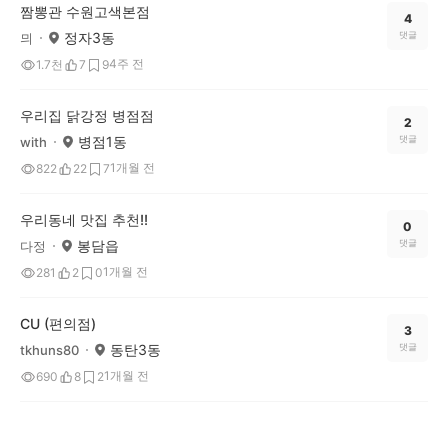
짬뽕관 수원고색본점
4
정자3동
댓글
믜
4주 전
1.7천
7
9
우리집 닭강정 병점점
2
병점1동
댓글
with
1개월 전
822
22
7
우리동네 맛집 추천!!
0
봉담읍
댓글
다정
1개월 전
281
2
0
CU (편의점)
3
동탄3동
댓글
tkhuns80
1개월 전
690
8
2