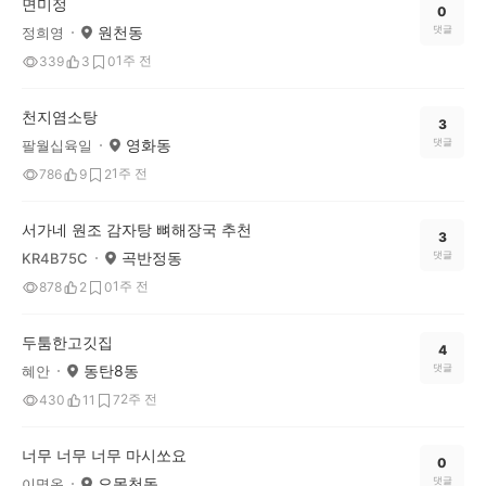
면미정
0
원천동
댓글
정희영
1주 전
339
3
0
천지염소탕
3
영화동
댓글
팔월십육일
1주 전
786
9
2
서가네 원조 감자탕 뼈해장국 추천
3
곡반정동
댓글
KR4B75C
1주 전
878
2
0
두툼한고깃집
4
동탄8동
댓글
혜안
2주 전
430
11
7
너무 너무 너무 마시쏘요
0
오목천동
댓글
이명옥