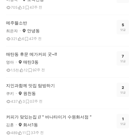
2주 전
705
3
4
메주뜰소반
5
안녕동
댓글
최은자
2주 전
321
6
4
매탄동 후문 메가커피 굿~!!
7
매탄3동
댓글
영아
2주 전
1.5천
12
9
지인과함께 맛집 탐방하기
2
원천동
댓글
쿠키
2주 전
437
3
0
커피가 맞있는집 // " 바나타이거 수원화서점 "
1
화서1동
댓글
김훈
3주 전
489
11
3