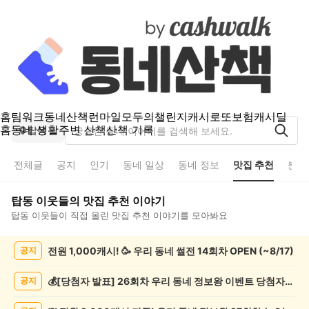
홈
팀워크
동네산책
런마일
모두의챌린지
캐시로또
보험
캐시딜
홈
동네 생활
주변 산책
산책 기록
탑동
전체글
공지
인기
동네 일상
동네 정보
맛집 추천
분실
탑동
이웃들의
맛집 추천
이야기
탑동
이웃들이 직접 올린
맛집 추천
이야기를 모아봐요
탑
전원 1,000캐시! 🥳 우리 동네 썰전 14회차 OPEN (~8/17)
공지
동
맛
집
💰[당첨자 발표] 26회차 우리 동네 정보왕 이벤트 당첨자를 발표합니다!
공지
추
천