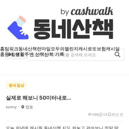
홈
팀워크
동네산책
런마일
모두의챌린지
캐시로또
보험
캐시딜
홈
동네 생활
주변 산책
산책 기록
탑동
동네 일상
실제로 해보니 50미터내로...
sunny
탑동
488
14
6
1년 전
오늘 저녁에 캐시웤 동네산책 지도 켜놓고 걸어보니 정말 딱