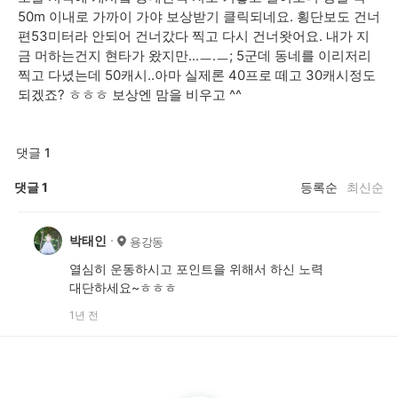
50m 이내로 가까이 가야 보상받기 클릭되네요. 횡단보도 건너
편53미터라 안되어 건너갔다 찍고 다시 건너왓어요. 내가 지
금 머하는건지 현타가 왔지만...ㅡ.ㅡ; 5군데 동네를 이리저리
찍고 다녔는데 50캐시..아마 실제론 40프로 떼고 30캐시정도
되겠죠? ㅎㅎㅎ 보상엔 맘을 비우고 ^^
댓글 1
댓글
1
등록순
최신순
박태인
용강동
열심히 운동하시고 포인트을 위해서 하신 노력
대단하세요~ㅎㅎㅎ
1년 전