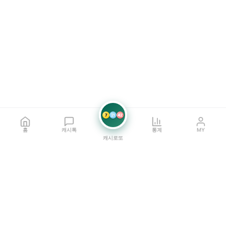
7
21
42
홈
캐시톡
통계
MY
캐시로또