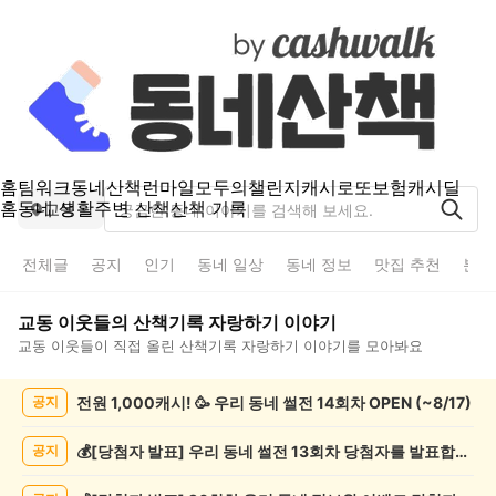
홈
팀워크
동네산책
런마일
모두의챌린지
캐시로또
보험
캐시딜
홈
동네 생활
주변 산책
산책 기록
교동
전체글
공지
인기
동네 일상
동네 정보
맛집 추천
분실
교동
이웃들의
산책기록 자랑하기
이야기
교동
이웃들이 직접 올린
산책기록 자랑하기
이야기를 모아봐요
교
전원 1,000캐시! 🥳 우리 동네 썰전 14회차 OPEN (~8/17)
공지
동
산
책
💰[당첨자 발표] 우리 동네 썰전 13회차 당첨자를 발표합니다!
공지
기
록