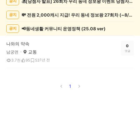
💰[당첨자 발표] 26회차 우리 동네 정보왕 이벤트 당첨자를 발표합니다!
공지
자
랑
💸 전원 2,000캐시 지급! 우리 동네 정보왕 27회차 (~8/10)
공지
하
기
게
📢동네생활 커뮤니티 운영정책 (25.08 ver)
공지
시
글
나와의 약속
목
0
교동
댓글
남궁면
록
1년 전
3.7천
95
53
1